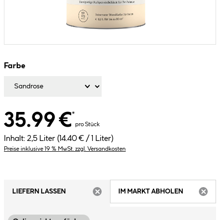
Farbe
35.99 €
*
pro Stück
Inhalt:
2,5 Liter
(14.40 € / 1 Liter)
Preise inklusive 19 % MwSt. zzgl. Versandkosten
LIEFERN LASSEN
IM MARKT ABHOLEN
ARTIKEL NICHT VERFÜGBAR
ARTIK