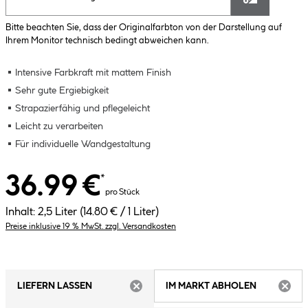
Bitte beachten Sie, dass der Originalfarbton von der Darstellung auf
Ihrem Monitor technisch bedingt abweichen kann.
Intensive Farbkraft mit mattem Finish
Sehr gute Ergiebigkeit
Strapazierfähig und pflegeleicht
Leicht zu verarbeiten
Für individuelle Wandgestaltung
36.99 €
*
pro Stück
Inhalt:
2,5 Liter
(14.80 € / 1 Liter)
Preise inklusive 19 % MwSt. zzgl. Versandkosten
LIEFERN LASSEN
IM MARKT ABHOLEN
ARTIKEL NICHT VERFÜGBAR
ARTIK