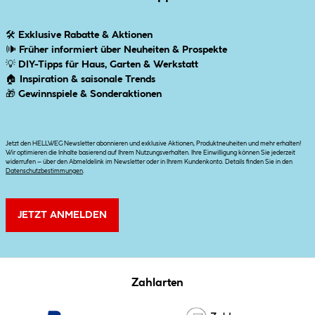
🛠
Exklusive Rabatte & Aktionen
🕪
Früher informiert über Neuheiten & Prospekte
💡
DIY-Tipps für Haus, Garten & Werkstatt
🏠
Inspiration & saisonale Trends
🎁
Gewinnspiele & Sonderaktionen
Jetzt den HELLWEG Newsletter abonnieren und exklusive Aktionen, Produktneuheiten und mehr erhalten!
Wir optimieren die Inhalte basierend auf Ihrem Nutzungsverhalten. Ihre Einwilligung können Sie jederzeit
widerrufen – über den Abmeldelink im Newsletter oder in Ihrem Kundenkonto. Details finden Sie in den
Datenschutzbestimmungen
.
JETZT ANMELDEN
Zahlarten