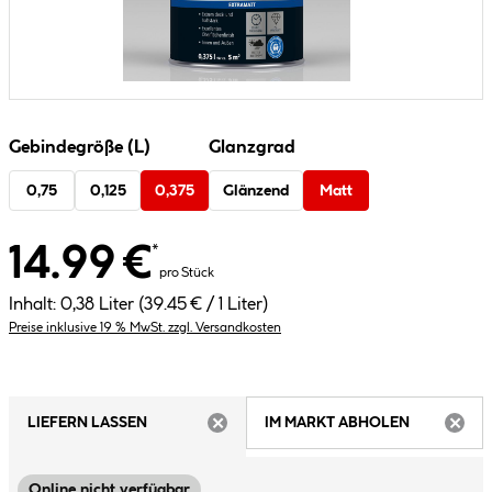
Gebindegröße (L)
Glanzgrad
0,75
0,125
0,375
Glänzend
Matt
14.99 €
*
pro Stück
Inhalt:
0,38 Liter
(39.45 € / 1 Liter)
Preise inklusive 19 % MwSt. zzgl. Versandkosten
LIEFERN LASSEN
IM MARKT ABHOLEN
ARTIKEL NICHT VERFÜGBAR
ARTIK
Online nicht verfügbar