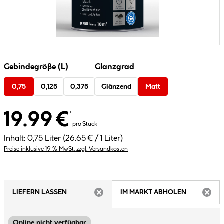
Gebindegröße (L)
Glanzgrad
0,75
0,125
0,375
Glänzend
Matt
19.99 €
*
pro Stück
Inhalt:
0,75 Liter
(26.65 € / 1 Liter)
Preise inklusive 19 % MwSt. zzgl. Versandkosten
LIEFERN LASSEN
IM MARKT ABHOLEN
ARTIKEL NICHT VERFÜGBAR
ARTIK
Online nicht verfügbar