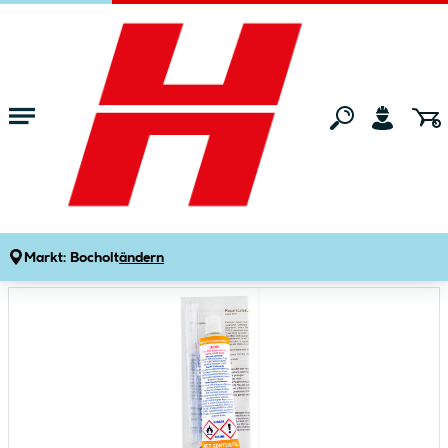
Zum Hauptinhalt springen
Startseite
Gartenmarkt
Pools & Zubehör
Poolzubehör
Unterwasser Reperatur-Set
Produktdetails
Artikelnummer:
653346
Markt:
Bocholt
ändern
Bildergalerie überspringen