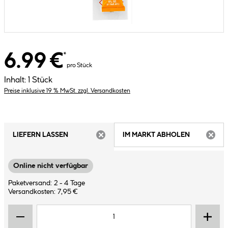
6.99 €
*
pro Stück
Inhalt:
1 Stück
Preise inklusive 19 % MwSt. zzgl. Versandkosten
LIEFERN LASSEN
IM MARKT ABHOLEN
ARTIKEL NICHT VERFÜGBAR
ARTIK
Online nicht verfügbar
Paketversand: 2 - 4 Tage
Versandkosten: 7,95 €