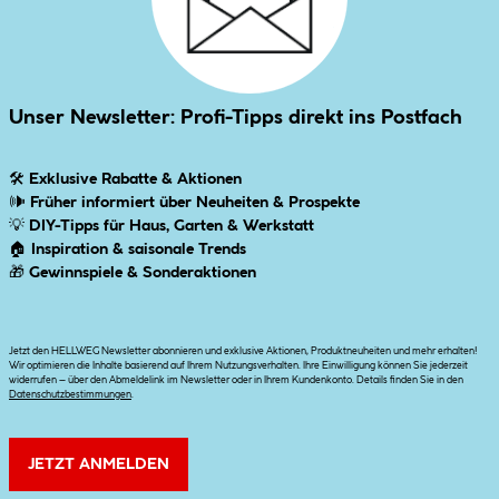
Unser Newsletter: Profi-Tipps direkt ins Postfach
🛠
Exklusive Rabatte & Aktionen
🕪
Früher informiert über Neuheiten & Prospekte
💡
DIY-Tipps für Haus, Garten & Werkstatt
🏠
Inspiration & saisonale Trends
🎁
Gewinnspiele & Sonderaktionen
Jetzt den HELLWEG Newsletter abonnieren und exklusive Aktionen, Produktneuheiten und mehr erhalten!
Wir optimieren die Inhalte basierend auf Ihrem Nutzungsverhalten. Ihre Einwilligung können Sie jederzeit
widerrufen – über den Abmeldelink im Newsletter oder in Ihrem Kundenkonto. Details finden Sie in den
Datenschutzbestimmungen
.
JETZT ANMELDEN