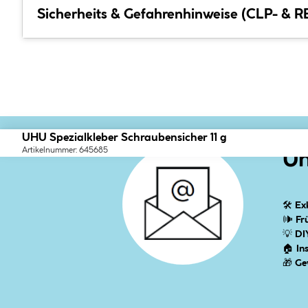
Sicherheits & Gefahrenhinweise (CLP- & 
UHU Spezialkleber Schraubensicher 11 g
Artikelnummer: 645685
Un
🛠
Ex
🕪
Fr
💡
DI
🏠
In
🎁
Ge