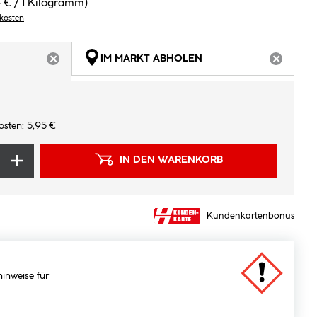
 € / 1 Kilogramm)
dkosten
IM MARKT ABHOLEN
ARTIKEL NICHT VERFÜGBAR
ARTIKEL
osten: 5,95 €
IN DEN WARENKORB
Kundenkartenbonus
hinweise für