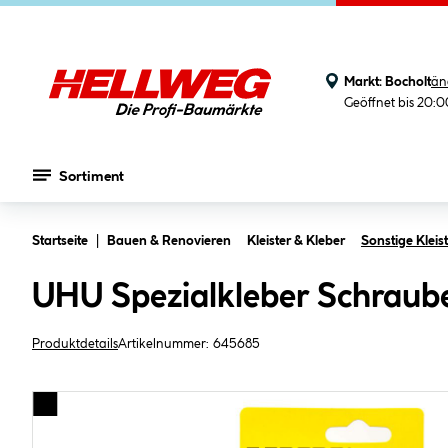
Markt:
Bocholt
än
Geöffnet bis 20:
Sortiment
Zum Hauptinhalt springen
Startseite
Bauen & Renovieren
Kleister & Kleber
Sonstige Kleis
UHU Spezialkleber Schrauben
Produktdetails
Artikelnummer:
645685
Bildergalerie überspringen