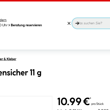
dern
00 Uhr
Beratung reservieren
ter & Kleber
sicher 11 g
10.99 €
*
pro Stück