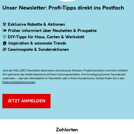
Unser Newsletter: Profi-Tipps direkt ins Postfach
🛠
Exklusive Rabatte & Aktionen
🕪
Früher informiert über Neuheiten & Prospekte
💡
DIY-Tipps für Haus, Garten & Werkstatt
🏠
Inspiration & saisonale Trends
🎁
Gewinnspiele & Sonderaktionen
Jetzt den HELLWEG Newsletter abonnieren und exklusive Aktionen, Produktneuheiten und mehr erhalten!
Wir optimieren die Inhalte basierend auf Ihrem Nutzungsverhalten. Ihre Einwilligung können Sie jederzeit
widerrufen – über den Abmeldelink im Newsletter oder in Ihrem Kundenkonto. Details finden Sie in den
Datenschutzbestimmungen
.
JETZT ANMELDEN
Zahlarten