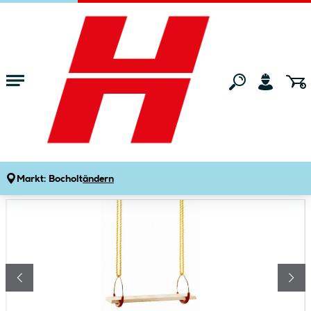
Zum Hauptinhalt springen
Startseite
Gartenmarkt
Gartenspielgeräte
Gartenspielgeräte-Zube
Turngeräte-Set
Produktdetails
Artikelnummer:
506141
Markt:
Bocholt
ändern
Bildergalerie überspringen