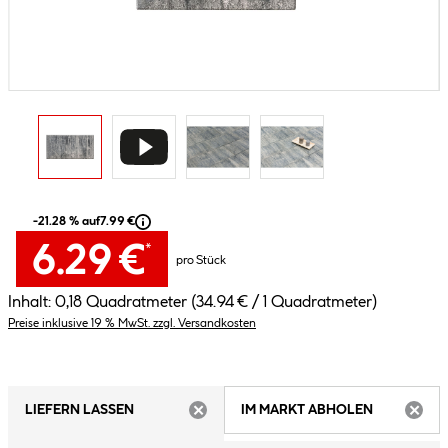
-21.28 % auf
7.99 €
6.29 €
*
pro Stück
Inhalt:
0,18 Quadratmeter
(34.94 € / 1 Quadratmeter)
Preise inklusive 19 % MwSt. zzgl. Versandkosten
LIEFERN LASSEN
IM MARKT ABHOLEN
ARTIKEL NICHT VERFÜGBAR
ARTIK