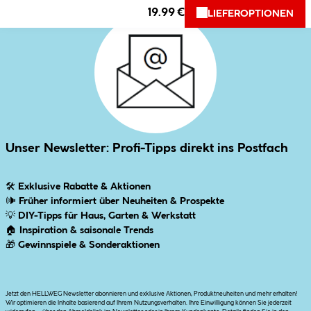
19.99 €
LIEFEROPTIONEN
Unser Newsletter: Profi-Tipps direkt ins Postfach
🛠
Exklusive Rabatte & Aktionen
🕪
Früher informiert über Neuheiten & Prospekte
💡
DIY-Tipps für Haus, Garten & Werkstatt
🏠
Inspiration & saisonale Trends
🎁
Gewinnspiele & Sonderaktionen
Jetzt den HELLWEG Newsletter abonnieren und exklusive Aktionen, Produktneuheiten und mehr erhalten!
Wir optimieren die Inhalte basierend auf Ihrem Nutzungsverhalten. Ihre Einwilligung können Sie jederzeit