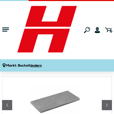
Zum Hauptinhalt springen
Startseite
Gartenmarkt
Terrassenbau
Terrassenplatten & Terrasse
TP No. 1 Gallant Mittelgrau 80/40/4 cm
Produktdetails
Artikelnummer:
506402
Markt:
Bocholt
ändern
Bildergalerie überspringen