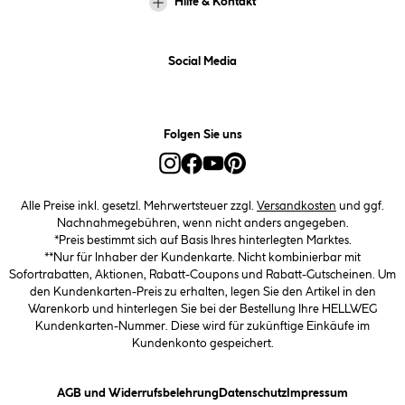
Hilfe & Kontakt
Social Media
Folgen Sie uns
Alle Preise inkl. gesetzl. Mehrwertsteuer zzgl.
Versandkosten
und ggf.
Nachnahmegebühren, wenn nicht anders angegeben.
*Preis bestimmt sich auf Basis Ihres hinterlegten Marktes.
**Nur für Inhaber der Kundenkarte. Nicht kombinierbar mit
Sofortrabatten, Aktionen, Rabatt-Coupons und Rabatt-Gutscheinen. Um
den Kundenkarten-Preis zu erhalten, legen Sie den Artikel in den
Warenkorb und hinterlegen Sie bei der Bestellung Ihre HELLWEG
Kundenkarten-Nummer. Diese wird für zukünftige Einkäufe im
Kundenkonto gespeichert.
(öffnet ein Dialogfeld)
(öffnet ein Dialogfeld)
(öffnet ein
AGB und Widerrufsbelehrung
Datenschutz
Impressum