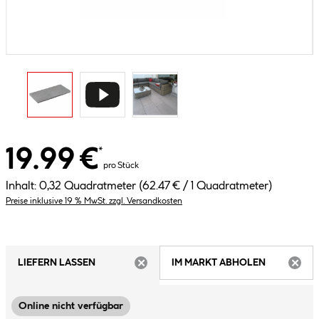
19.99 €
*
pro Stück
Inhalt:
0,32 Quadratmeter
(62.47 € / 1 Quadratmeter)
Preise inklusive 19 % MwSt. zzgl. Versandkosten
LIEFERN LASSEN
IM MARKT ABHOLEN
ARTIKEL NICHT VERFÜGBAR
ARTIK
Online nicht verfügbar