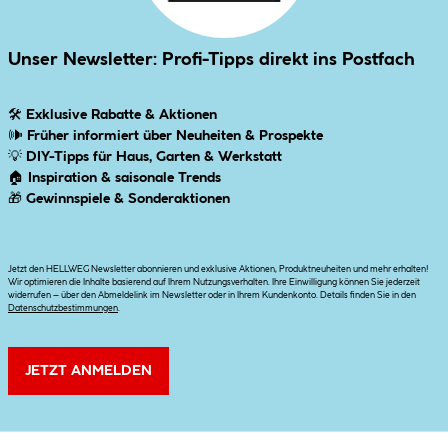
Unser Newsletter: Profi-Tipps direkt ins Postfach
🛠
Exklusive Rabatte & Aktionen
🕪
Früher informiert über Neuheiten & Prospekte
💡
DIY-Tipps für Haus, Garten & Werkstatt
🏠
Inspiration & saisonale Trends
🎁
Gewinnspiele & Sonderaktionen
Jetzt den HELLWEG Newsletter abonnieren und exklusive Aktionen, Produktneuheiten und mehr erhalten!
Wir optimieren die Inhalte basierend auf Ihrem Nutzungsverhalten. Ihre Einwilligung können Sie jederzeit
widerrufen – über den Abmeldelink im Newsletter oder in Ihrem Kundenkonto. Details finden Sie in den
Datenschutzbestimmungen
.
JETZT ANMELDEN