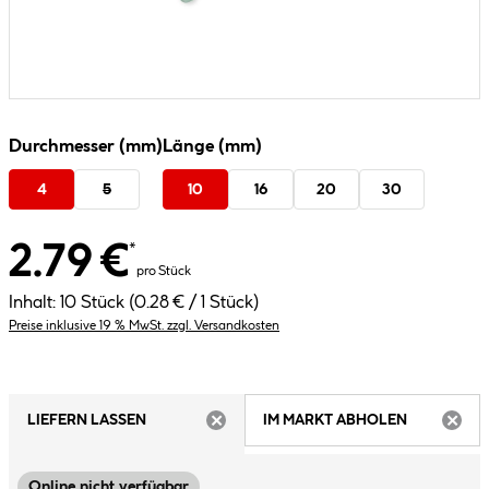
Durchmesser (mm)
Länge (mm)
4
5
10
16
20
30
2.79 €
*
pro Stück
Inhalt:
10 Stück
(0.28 € / 1 Stück)
Preise inklusive 19 % MwSt. zzgl. Versandkosten
LIEFERN LASSEN
IM MARKT ABHOLEN
ARTIKEL NICHT VERFÜGBAR
ARTIK
Online nicht verfügbar