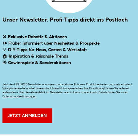
Unser Newsletter: Profi-Tipps direkt ins Postfach
🛠
Exklusive Rabatte & Aktionen
🕪
Früher informiert über Neuheiten & Prospekte
💡
DIY-Tipps für Haus, Garten & Werkstatt
🏠
Inspiration & saisonale Trends
🎁
Gewinnspiele & Sonderaktionen
Jetzt den HELLWEG Newsletter abonnieren und exklusive Aktionen, Produktneuheiten und mehr erhalten!
Wir optimieren die Inhalte basierend auf Ihrem Nutzungsverhalten. Ihre Einwilligung können Sie jederzeit
widerrufen – über den Abmeldelink im Newsletter oder in Ihrem Kundenkonto. Details finden Sie in den
Datenschutzbestimmungen
.
JETZT ANMELDEN