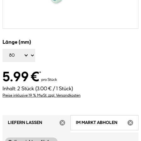
Länge (mm)
5.99 €
*
pro Stück
Inhalt:
2 Stück
(3.00 € / 1 Stück)
Preise inklusive 19 % MwSt. zzgl. Versandkosten
LIEFERN LASSEN
IM MARKT ABHOLEN
ARTIKEL NICHT VERFÜGBAR
ARTIK