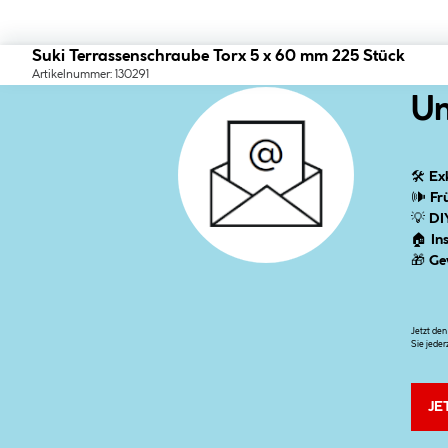
Suki Terrassenschraube Torx 5 x 60 mm 225 Stück
Artikelnummer: 130291
Un
🛠
Ex
🕪
Fr
💡
DI
🏠
In
🎁
Ge
Jetzt de
Sie jeder
JE