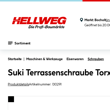
Markt:
Bocholt
än
Geöffnet bis 20:
Sortiment
Zum Hauptinhalt springen
Startseite
Maschinen & Werkzeuge
Eisenwaren
Schrauben
Suki Terrassenschraube Tor
Produktdetails
Artikelnummer:
130291
Bildergalerie überspringen