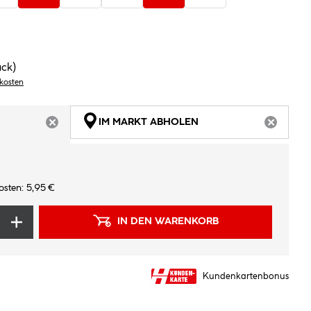
ück)
dkosten
IM MARKT ABHOLEN
ARTIKEL NICHT VERFÜGBAR
ARTIKEL
osten: 5,95 €
IN DEN WARENKORB
Kundenkartenbonus