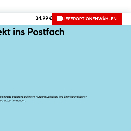
34.99 €
LIEFEROPTIONEN
WÄHLEN
ekt ins Postfach
e Inhalte basierend auf Ihrem Nutzungsverhalten. Ihre Einwilligung können
nschutzbestimmungen
.