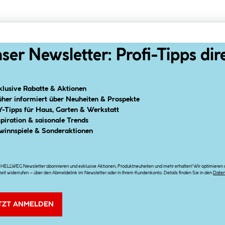
ser Newsletter: Profi-Tipps dir
klusive Rabatte & Aktionen
üher informiert über Neuheiten & Prospekte
Y-Tipps für Haus, Garten & Werkstatt
spiration & saisonale Trends
winnspiele & Sonderaktionen
n HELLWEG Newsletter abonnieren und exklusive Aktionen, Produktneuheiten und mehr erhalten! Wir optimieren di
zeit widerrufen – über den Abmeldelink im Newsletter oder in Ihrem Kundenkonto. Details finden Sie in den
Date
TZT ANMELDEN