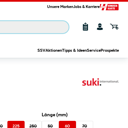
Unsere Marken
Jobs & Karriere
SSV
Aktionen
Tipps & Ideen
Service
Prospekte
Länge (mm)
00
225
250
50
60
70