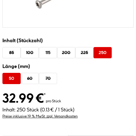
Inhalt (Stückzahl)
85
100
115
200
225
250
Länge (mm)
50
60
70
32.99 €
*
pro Stück
Inhalt:
250 Stück
(0.13 € / 1 Stück)
Preise inklusive 19 % MwSt. zzgl. Versandkosten