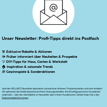
Unser Newsletter: Profi-Tipps direkt ins Postfach
🛠
Exklusive Rabatte & Aktionen
🕪
Früher informiert über Neuheiten & Prospekte
💡
DIY-Tipps für Haus, Garten & Werkstatt
🏠
Inspiration & saisonale Trends
🎁
Gewinnspiele & Sonderaktionen
Jetzt den HELLWEG Newsletter abonnieren und exklusive Aktionen, Produktneuheiten und mehr erhalten!
Wir optimieren die Inhalte basierend auf Ihrem Nutzungsverhalten. Ihre Einwilligung können Sie jederzeit
widerrufen – über den Abmeldelink im Newsletter oder in Ihrem Kundenkonto. Details finden Sie in den
Datenschutzbestimmungen
.