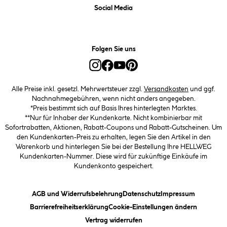
Social Media
Folgen Sie uns
Alle Preise inkl. gesetzl. Mehrwertsteuer zzgl.
Versandkosten
und ggf.
Nachnahmegebühren, wenn nicht anders angegeben.
*Preis bestimmt sich auf Basis Ihres hinterlegten Marktes.
**Nur für Inhaber der Kundenkarte. Nicht kombinierbar mit
Sofortrabatten, Aktionen, Rabatt-Coupons und Rabatt-Gutscheinen. Um
den Kundenkarten-Preis zu erhalten, legen Sie den Artikel in den
Warenkorb und hinterlegen Sie bei der Bestellung Ihre HELLWEG
Kundenkarten-Nummer. Diese wird für zukünftige Einkäufe im
Kundenkonto gespeichert.
(öffnet ein Dialogfeld)
(öffnet ein Dialogfeld)
(öffnet ein
AGB und Widerrufsbelehrung
Datenschutz
Impressum
(öffnet ein Dialogfeld)
(öffnet ei
Barrierefreiheitserklärung
Cookie-Einstellungen ändern
Vertrag widerrufen