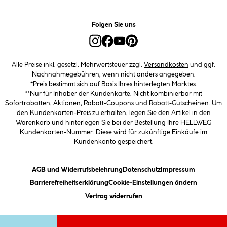
Folgen Sie uns
Alle Preise inkl. gesetzl. Mehrwertsteuer zzgl.
Versandkosten
und ggf.
Nachnahmegebühren, wenn nicht anders angegeben.
*Preis bestimmt sich auf Basis Ihres hinterlegten Marktes.
**Nur für Inhaber der Kundenkarte. Nicht kombinierbar mit
Sofortrabatten, Aktionen, Rabatt-Coupons und Rabatt-Gutscheinen. Um
den Kundenkarten-Preis zu erhalten, legen Sie den Artikel in den
Warenkorb und hinterlegen Sie bei der Bestellung Ihre HELLWEG
Kundenkarten-Nummer. Diese wird für zukünftige Einkäufe im
Kundenkonto gespeichert.
(öffnet ein Dialogfeld)
(öffnet ein Dialogfeld)
(öffnet ein
AGB und Widerrufsbelehrung
Datenschutz
Impressum
(öffnet ein Dialogfeld)
(öffnet ei
Barrierefreiheitserklärung
Cookie-Einstellungen ändern
Vertrag widerrufen