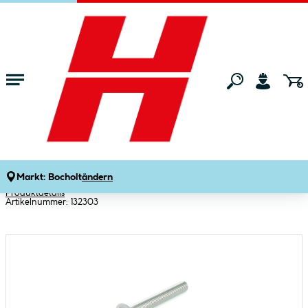
Zum Hauptinhalt springen
Startseite
Maschinen & Werkzeuge
Eisenwaren
Schrauben
Suki Senkschraube A2-70
Innensechskant Edelstahl A2 M8 x 20
mm 4 Stück
Markt:
Bocholt
ändern
Produktdetails
Artikelnummer:
132303
Bildergalerie überspringen