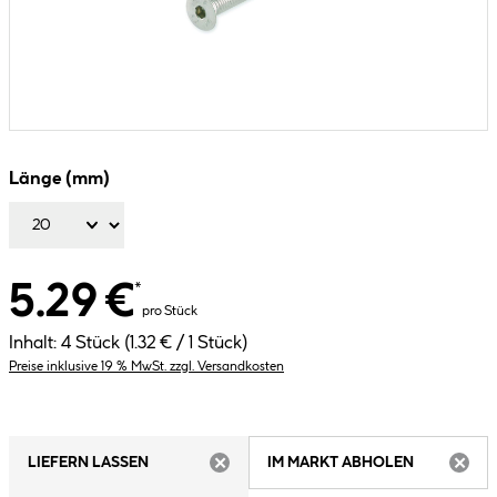
Länge (mm)
5.29 €
*
pro Stück
Inhalt:
4 Stück
(1.32 € / 1 Stück)
Preise inklusive 19 % MwSt. zzgl. Versandkosten
LIEFERN LASSEN
IM MARKT ABHOLEN
ARTIKEL NICHT VERFÜGBAR
ARTIK