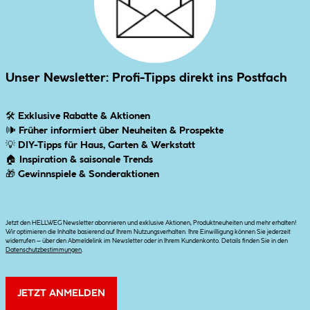
Unser Newsletter: Profi-Tipps direkt ins Postfach
🛠
Exklusive Rabatte & Aktionen
🕪
Früher informiert über Neuheiten & Prospekte
💡
DIY-Tipps für Haus, Garten & Werkstatt
🏠
Inspiration & saisonale Trends
🎁
Gewinnspiele & Sonderaktionen
Jetzt den HELLWEG Newsletter abonnieren und exklusive Aktionen, Produktneuheiten und mehr erhalten!
Wir optimieren die Inhalte basierend auf Ihrem Nutzungsverhalten. Ihre Einwilligung können Sie jederzeit
widerrufen – über den Abmeldelink im Newsletter oder in Ihrem Kundenkonto. Details finden Sie in den
Datenschutzbestimmungen
.
JETZT ANMELDEN