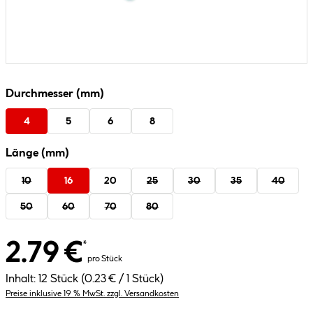
Durchmesser (mm)
4
5
6
8
Länge (mm)
10
16
20
25
30
35
40
50
60
70
80
2.79 €
*
pro Stück
Inhalt:
12 Stück
(0.23 € / 1 Stück)
Preise inklusive 19 % MwSt. zzgl. Versandkosten