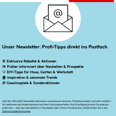
Unser Newsletter: Profi-Tipps direkt ins Postfach
🛠
Exklusive Rabatte & Aktionen
🕪
Früher informiert über Neuheiten & Prospekte
💡
DIY-Tipps für Haus, Garten & Werkstatt
🏠
Inspiration & saisonale Trends
🎁
Gewinnspiele & Sonderaktionen
Jetzt den HELLWEG Newsletter abonnieren und exklusive Aktionen, Produktneuheiten und mehr erhalten!
Wir optimieren die Inhalte basierend auf Ihrem Nutzungsverhalten. Ihre Einwilligung können Sie jederzeit
widerrufen – über den Abmeldelink im Newsletter oder in Ihrem Kundenkonto. Details finden Sie in den
Datenschutzbestimmungen
.