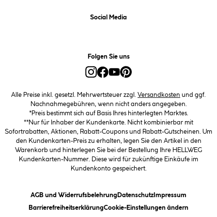
Social Media
Folgen Sie uns
Alle Preise inkl. gesetzl. Mehrwertsteuer zzgl.
Versandkosten
und ggf.
Nachnahmegebühren, wenn nicht anders angegeben.
*Preis bestimmt sich auf Basis Ihres hinterlegten Marktes.
**Nur für Inhaber der Kundenkarte. Nicht kombinierbar mit
Sofortrabatten, Aktionen, Rabatt-Coupons und Rabatt-Gutscheinen. Um
den Kundenkarten-Preis zu erhalten, legen Sie den Artikel in den
Warenkorb und hinterlegen Sie bei der Bestellung Ihre HELLWEG
Kundenkarten-Nummer. Diese wird für zukünftige Einkäufe im
Kundenkonto gespeichert.
(öffnet ein Dialogfeld)
(öffnet ein Dialogfeld)
(öffnet ein
AGB und Widerrufsbelehrung
Datenschutz
Impressum
(öffnet ein Dialogfeld)
(öffnet ei
Barrierefreiheitserklärung
Cookie-Einstellungen ändern