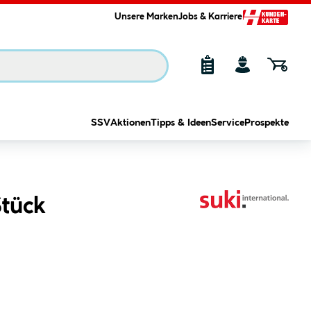
Unsere Marken
Jobs & Karriere
SSV
Aktionen
Tipps & Ideen
Service
Prospekte
Stück