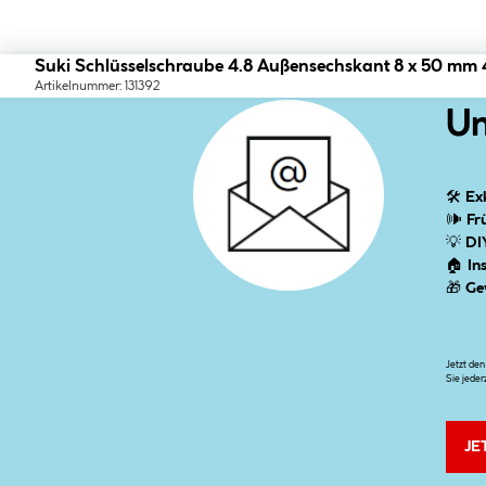
Suki Schlüsselschraube 4.8 Außensechskant 8 x 50 mm 
Artikelnummer: 131392
Un
🛠
Ex
🕪
Fr
💡
DI
🏠
In
🎁
Ge
Jetzt de
Sie jeder
JE