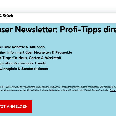
4 Stück
ser Newsletter: Profi-Tipps dir
klusive Rabatte & Aktionen
üher informiert über Neuheiten & Prospekte
Y-Tipps für Haus, Garten & Werkstatt
spiration & saisonale Trends
winnspiele & Sonderaktionen
n HELLWEG Newsletter abonnieren und exklusive Aktionen, Produktneuheiten und mehr erhalten! Wir optimieren di
zeit widerrufen – über den Abmeldelink im Newsletter oder in Ihrem Kundenkonto. Details finden Sie in den
Date
TZT ANMELDEN