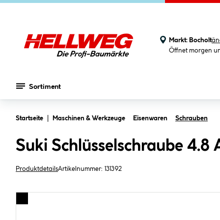
Markt:
Bocholt
än
Öffnet morgen u
Sortiment
Zum Hauptinhalt springen
Startseite
Maschinen & Werkzeuge
Eisenwaren
Schrauben
Suki Schlüsselschraube 4.8
Produktdetails
Artikelnummer:
131392
Bildergalerie überspringen