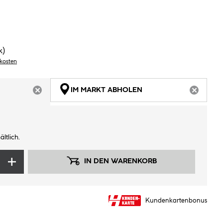
k)
dkosten
IM MARKT ABHOLEN
ARTIKEL NICHT VERFÜGBAR
ARTIKEL
ltlich.
IN DEN WARENKORB
Kundenkartenbonus