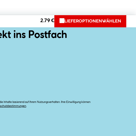
2.79 €
LIEFEROPTIONEN
WÄHLEN
ekt ins Postfach
e Inhalte basierend auf Ihrem Nutzungsverhalten. Ihre Einwilligung können
nschutzbestimmungen
.