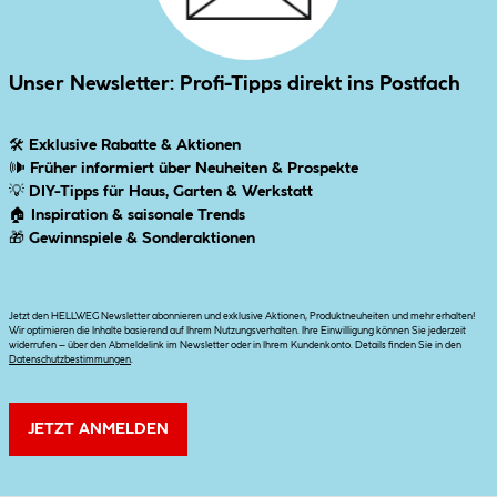
Unser Newsletter: Profi-Tipps direkt ins Postfach
🛠
Exklusive Rabatte & Aktionen
🕪
Früher informiert über Neuheiten & Prospekte
💡
DIY-Tipps für Haus, Garten & Werkstatt
🏠
Inspiration & saisonale Trends
🎁
Gewinnspiele & Sonderaktionen
Jetzt den HELLWEG Newsletter abonnieren und exklusive Aktionen, Produktneuheiten und mehr erhalten!
Wir optimieren die Inhalte basierend auf Ihrem Nutzungsverhalten. Ihre Einwilligung können Sie jederzeit
widerrufen – über den Abmeldelink im Newsletter oder in Ihrem Kundenkonto. Details finden Sie in den
Datenschutzbestimmungen
.
JETZT ANMELDEN