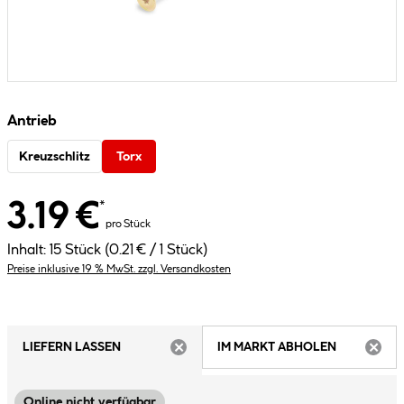
Antrieb
Kreuzschlitz
Torx
3.19 €
*
pro Stück
Inhalt:
15 Stück
(0.21 € / 1 Stück)
Preise inklusive 19 % MwSt. zzgl. Versandkosten
LIEFERN LASSEN
IM MARKT ABHOLEN
ARTIKEL NICHT VERFÜGBAR
ARTIK
Online nicht verfügbar