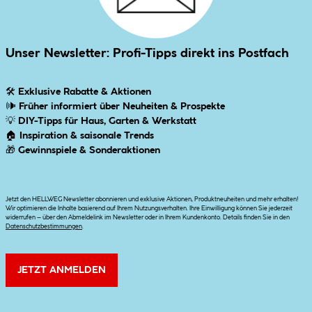
Unser Newsletter: Profi-Tipps direkt ins Postfach
🛠
Exklusive Rabatte & Aktionen
🕪
Früher informiert über Neuheiten & Prospekte
💡
DIY-Tipps für Haus, Garten & Werkstatt
🏠
Inspiration & saisonale Trends
🎁
Gewinnspiele & Sonderaktionen
Jetzt den HELLWEG Newsletter abonnieren und exklusive Aktionen, Produktneuheiten und mehr erhalten!
Wir optimieren die Inhalte basierend auf Ihrem Nutzungsverhalten. Ihre Einwilligung können Sie jederzeit
widerrufen – über den Abmeldelink im Newsletter oder in Ihrem Kundenkonto. Details finden Sie in den
Datenschutzbestimmungen
.
JETZT ANMELDEN