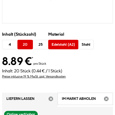
Inhalt (Stückzahl)
Material
4
20
25
Edelstahl (A2)
Stahl
8.89 €
*
pro Stück
Inhalt:
20 Stück
(0.44 € / 1 Stück)
Preise inklusive 19 % MwSt. zzgl. Versandkosten
LIEFERN LASSEN
IM MARKT ABHOLEN
ARTIKEL NICHT VERFÜGBAR
ARTIK
Online verfügbar