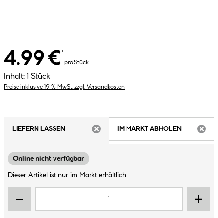
4.99 €
*
pro Stück
Inhalt:
1 Stück
Preise inklusive 19 % MwSt. zzgl. Versandkosten
LIEFERN LASSEN
IM MARKT ABHOLEN
ARTIKEL NICHT VERFÜGBAR
ARTIK
Online nicht verfügbar
Dieser Artikel ist nur im Markt erhältlich.