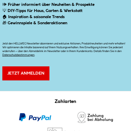
🕪
Früher informiert über Neuheiten & Prospekte
💡
DIY-Tipps für Haus, Garten & Werkstatt
🏠
Inspiration & saisonale Trends
🎁
Gewinnspiele & Sonderaktionen
Jetzt den HELLWEG Newsletter abonnieren und exklusive Aktionen, Produktneuheiten und mehr erhalten!
Wir optimieren die Inhalte basierend auf Ihrem Nutzungsverhalten. Ihre Einwilligung können Sie jederzeit
widerrufen – über den Abmeldelink im Newsletter oder in Ihrem Kundenkonto. Details finden Sie in den
Datenschutzbestimmungen
.
JETZT ANMELDEN
Zahlarten