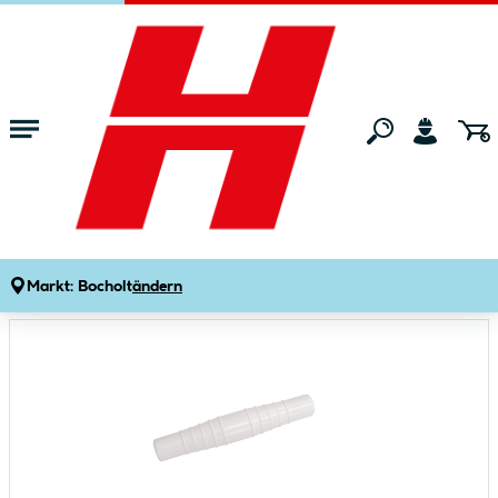
Zum Hauptinhalt springen
Startseite
Gartenmarkt
Pools & Zubehör
Poolzubehör
Steinbach Doppelschlauchtülle
Produktdetails
Artikelnummer:
653312
Markt:
Bocholt
ändern
Bildergalerie überspringen