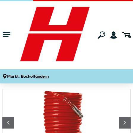
Zum Hauptinhalt springen
Startseite
Maschinen & Werkzeuge
Großmaschinen
Sonstiges Gro
Spiralschlauch 4 mtr.
Produktdetails
Artikelnummer:
246072
Markt:
Bocholt
ändern
Bildergalerie überspringen