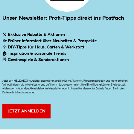
Unser Newsletter: Profi-Tipps direkt ins Postfach
🛠
Exklusive Rabatte & Aktionen
🕪
Früher informiert über Neuheiten & Prospekte
💡
DIY-Tipps für Haus, Garten & Werkstatt
🏠
Inspiration & saisonale Trends
🎁
Gewinnspiele & Sonderaktionen
Jetzt den HELLWEG Newsletter abonnieren und exklusive Aktionen, Produktneuheiten und mehr erhalten!
Wir optimieren die Inhalte basierend auf Ihrem Nutzungsverhalten. Ihre Einwilligung können Sie jederzeit
widerrufen – über den Abmeldelink im Newsletter oder in Ihrem Kundenkonto. Details finden Sie in den
Datenschutzbestimmungen
.
JETZT ANMELDEN