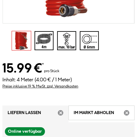
15.99 €
*
pro Stück
Inhalt:
4 Meter
(4.00 € / 1 Meter)
Preise inklusive 19 % MwSt. zzgl. Versandkosten
LIEFERN LASSEN
IM MARKT ABHOLEN
ARTIKEL NICHT VERFÜGBAR
ARTIK
Online verfügbar