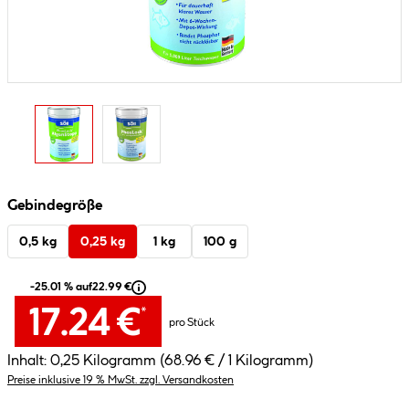
Gebindegröße
0,5 kg
0,25 kg
1 kg
100 g
-25.01 % auf
22.99 €
17.24 €
*
pro Stück
Inhalt:
0,25 Kilogramm
(68.96 € / 1 Kilogramm)
Preise inklusive 19 % MwSt. zzgl. Versandkosten