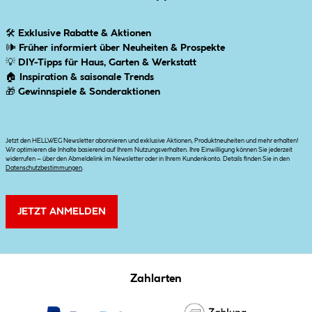
🛠
Exklusive Rabatte & Aktionen
🕪
Früher informiert über Neuheiten & Prospekte
💡
DIY-Tipps für Haus, Garten & Werkstatt
🏠
Inspiration & saisonale Trends
🎁
Gewinnspiele & Sonderaktionen
Jetzt den HELLWEG Newsletter abonnieren und exklusive Aktionen, Produktneuheiten und mehr erhalten!
Wir optimieren die Inhalte basierend auf Ihrem Nutzungsverhalten. Ihre Einwilligung können Sie jederzeit
widerrufen – über den Abmeldelink im Newsletter oder in Ihrem Kundenkonto. Details finden Sie in den
Datenschutzbestimmungen
.
JETZT ANMELDEN
Zahlarten