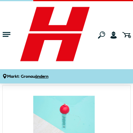
Zum Hauptinhalt springen
Startseite
Gartenmarkt
Pools & Zubehör
Poolzubehör
Schwimmthermometer verschiedene Motive
Produktdetails
Artikelnummer:
655201
Markt:
Gronau
ändern
Bildergalerie überspringen