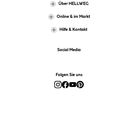
Über HELLWEG
Online & im Markt
Hilfe & Kontakt
Social Media
Folgen Sie uns
Alle Preise inkl. gesetzl. Mehrwertsteuer zzgl.
Versandkosten
und ggf.
Nachnahmegebühren, wenn nicht anders angegeben.
*Preis bestimmt sich auf Basis Ihres hinterlegten Marktes.
**Nur für Inhaber der Kundenkarte. Nicht kombinierbar mit
Sofortrabatten, Aktionen, Rabatt-Coupons und Rabatt-Gutscheinen. Um
den Kundenkarten-Preis zu erhalten, legen Sie den Artikel in den
Warenkorb und hinterlegen Sie bei der Bestellung Ihre HELLWEG