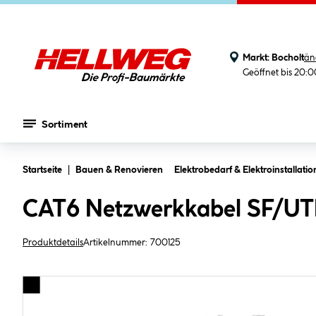
Markt:
Bocholt
än
Geöffnet bis 20:
Sortiment
Zum Hauptinhalt springen
Startseite
Bauen & Renovieren
Elektrobedarf & Elektroinstallatio
CAT6 Netzwerkkabel SF/UT
Produktdetails
Artikelnummer:
700125
Bildergalerie überspringen