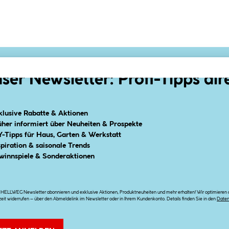
ser Newsletter: Profi-Tipps dir
klusive Rabatte & Aktionen
üher informiert über Neuheiten & Prospekte
Y-Tipps für Haus, Garten & Werkstatt
spiration & saisonale Trends
winnspiele & Sonderaktionen
n HELLWEG Newsletter abonnieren und exklusive Aktionen, Produktneuheiten und mehr erhalten! Wir optimieren di
zeit widerrufen – über den Abmeldelink im Newsletter oder in Ihrem Kundenkonto. Details finden Sie in den
Date