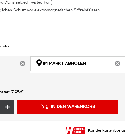
il/Unshielded Twisted Pair)
lichen Schutz vor elektromagnetischen Störeinflüssen
dkosten
IM MARKT ABHOLEN
ARTIKEL NICHT VERFÜGBAR
ARTIKEL
sten: 7,95 €
IN DEN WARENKORB
Kundenkartenbonus