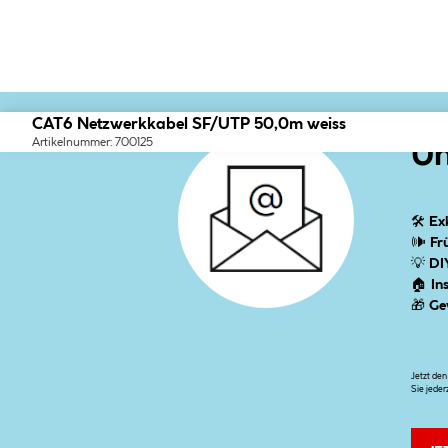
CAT6 Netzwerkkabel SF/UTP 50,0m weiss
Artikelnummer: 700125
Un
🛠
Ex
🕪
Fr
💡
DI
🏠
In
🎁
Ge
Jetzt de
Sie jeder