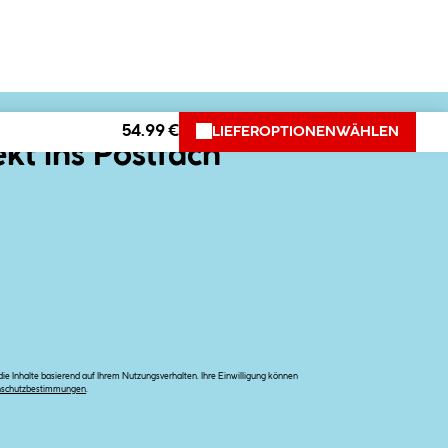
54.99 €
LIEFEROPTIONEN
WÄHLEN
ekt ins Postfach
e Inhalte basierend auf Ihrem Nutzungsverhalten. Ihre Einwilligung können
nschutzbestimmungen
.