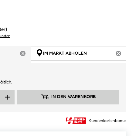
ter)
dkosten
IM MARKT ABHOLEN
ARTIKEL NICHT VERFÜGBAR
ARTIKEL
ltlich.
IN DEN WARENKORB
Kundenkartenbonus