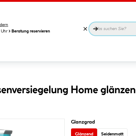
dern
0 Uhr
Beratung reservieren
senversiegelung Home glänzen
Glanzgrad
Glänzend
Seidenmatt