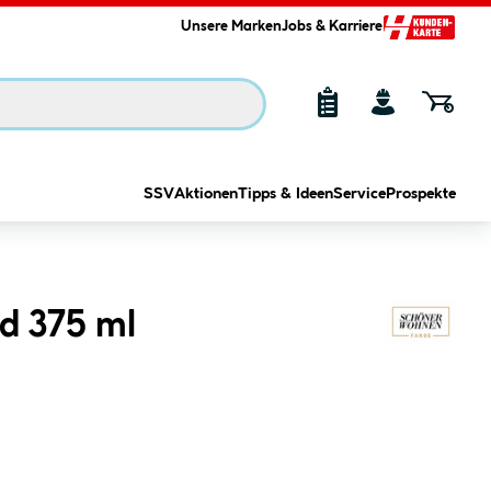
Unsere Marken
Jobs & Karriere
SSV
Aktionen
Tipps & Ideen
Service
Prospekte
d 375 ml