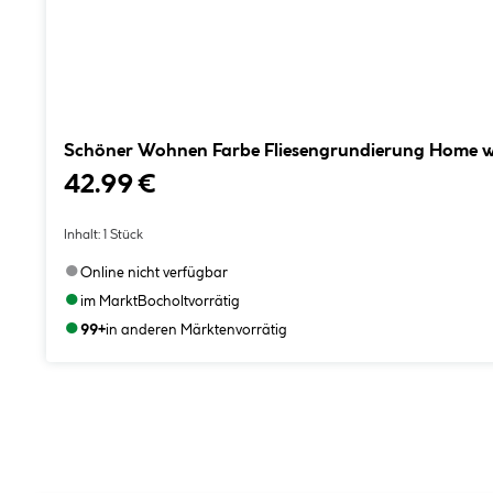
Schöner Wohnen Farbe Fliesengrundierung Home we
42.99 €
Inhalt:
1 Stück
●
Online nicht verfügbar
●
im Markt
Bocholt
vorrätig
●
99+
in anderen Märkten
vorrätig