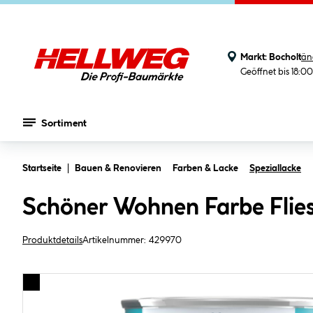
Markt:
Bocholt
än
Geöffnet bis 18:0
Sortiment
Zum Hauptinhalt springen
Startseite
Bauen & Renovieren
Farben & Lacke
Speziallacke
Schöner Wohnen Farbe Flie
Produktdetails
Artikelnummer:
429970
Bildergalerie überspringen