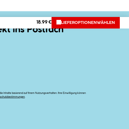
18.99 €
LIEFEROPTIONEN
WÄHLEN
ekt ins Postfach
e Inhalte basierend auf Ihrem Nutzungsverhalten. Ihre Einwilligung können
nschutzbestimmungen
.