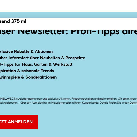
zend 375 ml
ser Newsletter: Profi-Tipps dir
klusive Rabatte & Aktionen
üher informiert über Neuheiten & Prospekte
Y-Tipps für Haus, Garten & Werkstatt
spiration & saisonale Trends
winnspiele & Sonderaktionen
n HELLWEG Newsletter abonnieren und exklusive Aktionen, Produktneuheiten und mehr erhalten! Wir optimieren di
zeit widerrufen – über den Abmeldelink im Newsletter oder in Ihrem Kundenkonto. Details finden Sie in den
Date
TZT ANMELDEN