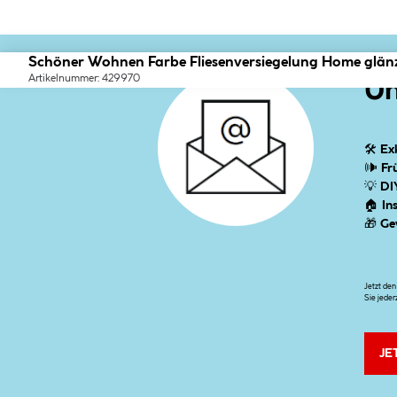
Schöner Wohnen Farbe Fliesenversiegelung Home glän
Artikelnummer: 429970
Un
🛠
Ex
🕪
Fr
💡
DI
🏠
In
🎁
Ge
Jetzt de
Sie jeder
JE