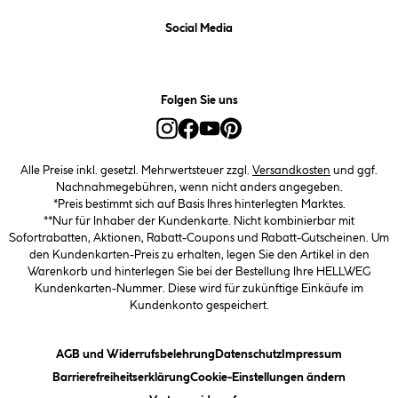
Social Media
Folgen Sie uns
Alle Preise inkl. gesetzl. Mehrwertsteuer zzgl.
Versandkosten
und ggf.
Nachnahmegebühren, wenn nicht anders angegeben.
*Preis bestimmt sich auf Basis Ihres hinterlegten Marktes.
**Nur für Inhaber der Kundenkarte. Nicht kombinierbar mit
Sofortrabatten, Aktionen, Rabatt-Coupons und Rabatt-Gutscheinen. Um
den Kundenkarten-Preis zu erhalten, legen Sie den Artikel in den
Warenkorb und hinterlegen Sie bei der Bestellung Ihre HELLWEG
Kundenkarten-Nummer. Diese wird für zukünftige Einkäufe im
Kundenkonto gespeichert.
(öffnet ein Dialogfeld)
(öffnet ein Dialogfeld)
(öffnet ein
AGB und Widerrufsbelehrung
Datenschutz
Impressum
(öffnet ein Dialogfeld)
(öffnet ei
Barrierefreiheitserklärung
Cookie-Einstellungen ändern