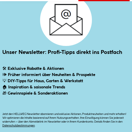
Unser Newsletter: Profi-Tipps direkt ins Postfach
🛠
Exklusive Rabatte & Aktionen
🕪
Früher informiert über Neuheiten & Prospekte
💡
DIY-Tipps für Haus, Garten & Werkstatt
🏠
Inspiration & saisonale Trends
🎁
Gewinnspiele & Sonderaktionen
Jetzt den HELLWEG Newsletter abonnieren und exklusive Aktionen, Produktneuheiten und mehr erhalten!
Wir optimieren die Inhalte basierend auf Ihrem Nutzungsverhalten. Ihre Einwilligung können Sie jederzeit
widerrufen – über den Abmeldelink im Newsletter oder in Ihrem Kundenkonto. Details finden Sie in den
Datenschutzbestimmungen
.