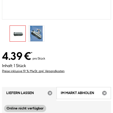
4.39 €
*
pro Stück
Inhalt:
1 Stück
Preise inklusive 19 % MwSt. zzgl. Versandkosten
LIEFERN LASSEN
IM MARKT ABHOLEN
ARTIKEL NICHT VERFÜGBAR
ARTIK
Online nicht verfügbar