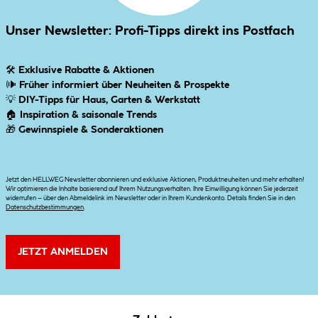
Unser Newsletter: Profi-Tipps direkt ins Postfach
🛠
Exklusive Rabatte & Aktionen
🕪
Früher informiert über Neuheiten & Prospekte
💡
DIY-Tipps für Haus, Garten & Werkstatt
🏠
Inspiration & saisonale Trends
🎁
Gewinnspiele & Sonderaktionen
Jetzt den HELLWEG Newsletter abonnieren und exklusive Aktionen, Produktneuheiten und mehr erhalten!
Wir optimieren die Inhalte basierend auf Ihrem Nutzungsverhalten. Ihre Einwilligung können Sie jederzeit
widerrufen – über den Abmeldelink im Newsletter oder in Ihrem Kundenkonto. Details finden Sie in den
Datenschutzbestimmungen
.
JETZT ANMELDEN