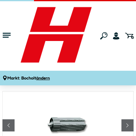
Zum Hauptinhalt springen
Startseite
Bauen & Renovieren
Fenster
Rollladen
Schellenberg Walzenhülse Maxi
Produktdetails
Artikelnummer:
112030
Markt:
Bocholt
ändern
Bildergalerie überspringen