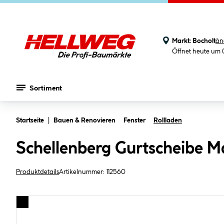
Markt:
Bocholt
än
Öffnet heute um 
Sortiment
Zum Hauptinhalt springen
Startseite
Bauen & Renovieren
Fenster
Rollladen
Schellenberg Gurtscheibe 
Produktdetails
Artikelnummer:
112560
Bildergalerie überspringen