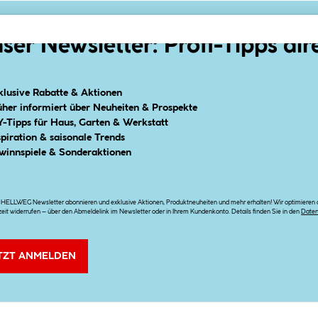
ser Newsletter: Profi-Tipps dir
klusive Rabatte & Aktionen
üher informiert über Neuheiten & Prospekte
Y-Tipps für Haus, Garten & Werkstatt
spiration & saisonale Trends
winnspiele & Sonderaktionen
n HELLWEG Newsletter abonnieren und exklusive Aktionen, Produktneuheiten und mehr erhalten! Wir optimieren di
zeit widerrufen – über den Abmeldelink im Newsletter oder in Ihrem Kundenkonto. Details finden Sie in den
Date
TZT ANMELDEN