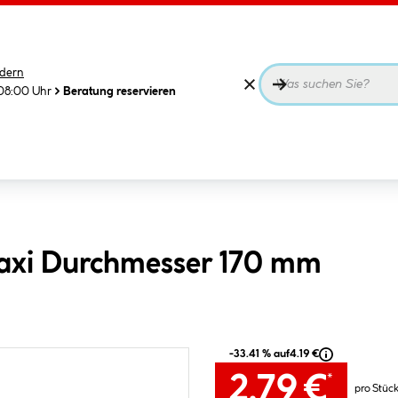
dern
08:00 Uhr
Beratung reservieren
Maxi Durchmesser 170 mm
-33.41 % auf
4.19 €
2.79 €
*
pro Stüc