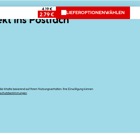
4.19 €
LIEFEROPTIONEN
WÄHLEN
2.79 €
ekt ins Postfach
e Inhalte basierend auf Ihrem Nutzungsverhalten. Ihre Einwilligung können
nschutzbestimmungen
.