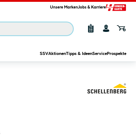
Unsere Marken
Jobs & Karriere
SSV
Aktionen
Tipps & Ideen
Service
Prospekte
k