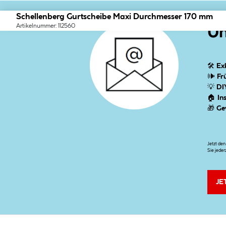
Schellenberg Gurtscheibe Maxi Durchmesser 170 mm
Artikelnummer: 112560
Un
🛠
Ex
🕪
Fr
💡
DI
🏠
In
🎁
Ge
Jetzt de
Sie jeder
JE