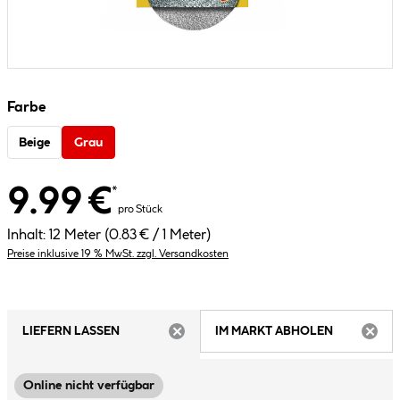
Farbe
Beige
Grau
9.99 €
*
pro Stück
Inhalt:
12 Meter
(0.83 € / 1 Meter)
Preise inklusive 19 % MwSt. zzgl. Versandkosten
LIEFERN LASSEN
IM MARKT ABHOLEN
ARTIKEL NICHT VERFÜGBAR
ARTIK
Online nicht verfügbar