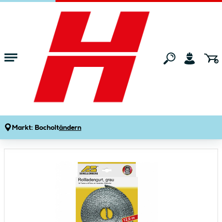
Zum Hauptinhalt springen
Startseite
Bauen & Renovieren
Fenster
Rollladen
Schellenberg Gurtband maxi grau
Produktdetails
Artikelnummer:
112541
Markt:
Bocholt
ändern
Bildergalerie überspringen