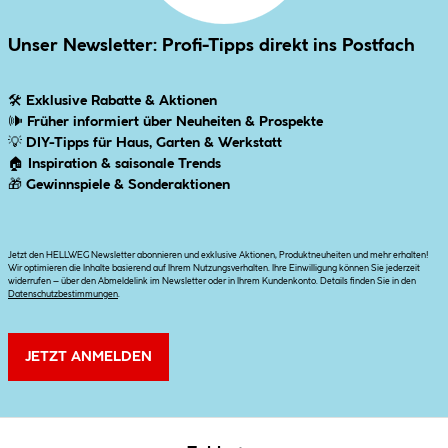
Unser Newsletter: Profi-Tipps direkt ins Postfach
🛠
Exklusive Rabatte & Aktionen
🕪
Früher informiert über Neuheiten & Prospekte
💡
DIY-Tipps für Haus, Garten & Werkstatt
🏠
Inspiration & saisonale Trends
🎁
Gewinnspiele & Sonderaktionen
Jetzt den HELLWEG Newsletter abonnieren und exklusive Aktionen, Produktneuheiten und mehr erhalten!
Wir optimieren die Inhalte basierend auf Ihrem Nutzungsverhalten. Ihre Einwilligung können Sie jederzeit
widerrufen – über den Abmeldelink im Newsletter oder in Ihrem Kundenkonto. Details finden Sie in den
Datenschutzbestimmungen
.
JETZT ANMELDEN