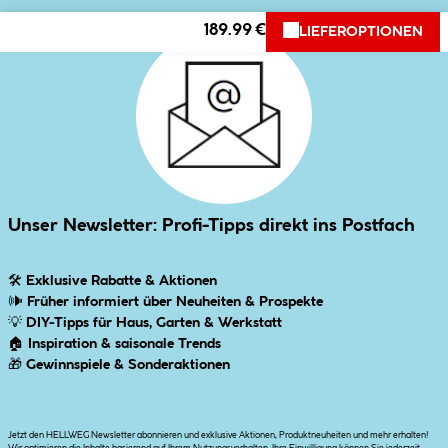
189.99 €
LIEFEROPTIONEN
Unser Newsletter: Profi-Tipps direkt ins Postfach
🛠
Exklusive Rabatte & Aktionen
🕪
Früher informiert über Neuheiten & Prospekte
💡
DIY-Tipps für Haus, Garten & Werkstatt
🏠
Inspiration & saisonale Trends
🎁
Gewinnspiele & Sonderaktionen
Jetzt den HELLWEG Newsletter abonnieren und exklusive Aktionen, Produktneuheiten und mehr erhalten!