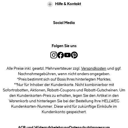
Hilfe & Kontakt
Social Media
Folgen Sie uns
Alle Preise inkl. gesetzl. Mehrwertsteuer zzgl.
Versandkosten
und ggf.
Nachnahmegebühren, wenn nicht anders angegeben.
*Preis bestimmt sich auf Basis Ihres hinterlegten Marktes.
**Nur für Inhaber der Kundenkarte. Nicht kombinierbar mit
Sofortrabatten, Aktionen, Rabatt-Coupons und Rabatt-Gutscheinen. Um
den Kundenkarten-Preis zu erhalten, legen Sie den Artikel in den
Warenkorb und hinterlegen Sie bei der Bestellung Ihre HELLWEG
Kundenkarten-Nummer. Diese wird für zukünftige Einkäufe im
Kundenkonto gespeichert.
(öffnet ein Dialogfeld)
(öffnet ein Dialogfeld)
(öffnet ein
AGB und Widerrufsbelehrung
Datenschutz
Impressum