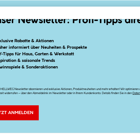
ser Newsletter: Profi-Tipps dir
klusive Rabatte & Aktionen
üher informiert über Neuheiten & Prospekte
Y-Tipps für Haus, Garten & Werkstatt
spiration & saisonale Trends
winnspiele & Sonderaktionen
n HELLWEG Newsletter abonnieren und exklusive Aktionen, Produktneuheiten und mehr erhalten! Wir optimieren di
zeit widerrufen – über den Abmeldelink im Newsletter oder in Ihrem Kundenkonto. Details finden Sie in den
Date
TZT ANMELDEN