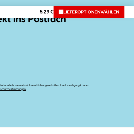
5.29 €
LIEFEROPTIONEN
WÄHLEN
ekt ins Postfach
e Inhalte basierend auf Ihrem Nutzungsverhalten. Ihre Einwilligung können
nschutzbestimmungen
.