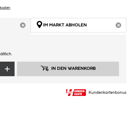
dkosten
IM MARKT ABHOLEN
ARTIKEL NICHT VERFÜGBAR
ARTIKEL
ltlich.
IN DEN WARENKORB
Kundenkartenbonus