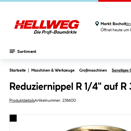
Markt:
Bocholt
än
Öffnet heute um 
Sortiment
Zum Hauptinhalt springen
Startseite
Maschinen & Werkzeuge
Großmaschinen
Sonstiges
Reduziernippel R 1/4" auf R 
Produktdetails
Artikelnummer:
238400
Bildergalerie überspringen