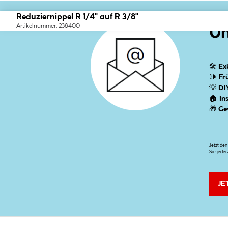
Reduziernippel R 1/4" auf R 3/8"
Artikelnummer: 238400
Un
🛠
Ex
🕪
Fr
💡
DI
🏠
In
🎁
Ge
Jetzt de
Sie jeder
JE