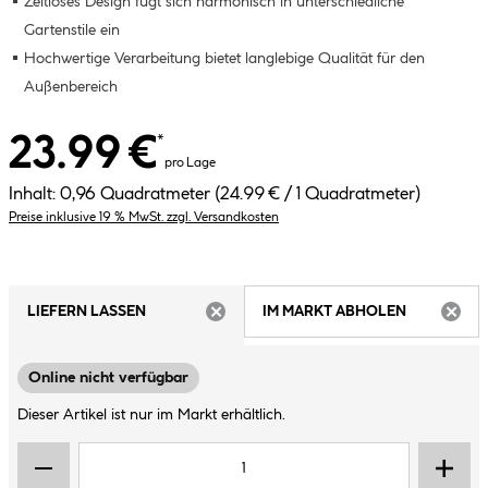
Zeitloses Design fügt sich harmonisch in unterschiedliche
Gartenstile ein
Hochwertige Verarbeitung bietet langlebige Qualität für den
Außenbereich
23.99 €
*
pro Lage
Inhalt:
0,96 Quadratmeter
(24.99 € / 1 Quadratmeter)
Preise inklusive 19 % MwSt. zzgl. Versandkosten
LIEFERN LASSEN
IM MARKT ABHOLEN
ARTIKEL NICHT VERFÜGBAR
ARTIK
Online nicht verfügbar
Dieser Artikel ist nur im Markt erhältlich.