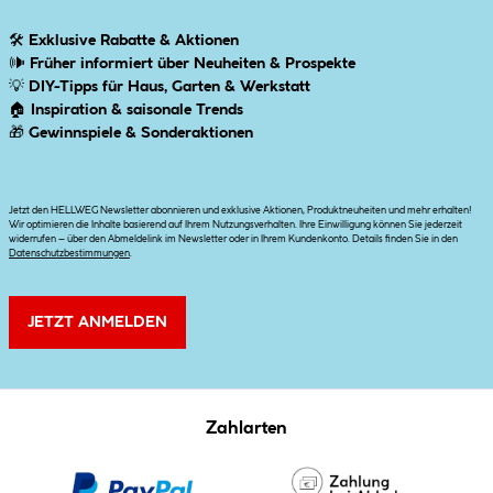
🛠
Exklusive Rabatte & Aktionen
🕪
Früher informiert über Neuheiten & Prospekte
💡
DIY-Tipps für Haus, Garten & Werkstatt
🏠
Inspiration & saisonale Trends
🎁
Gewinnspiele & Sonderaktionen
Jetzt den HELLWEG Newsletter abonnieren und exklusive Aktionen, Produktneuheiten und mehr erhalten!
Wir optimieren die Inhalte basierend auf Ihrem Nutzungsverhalten. Ihre Einwilligung können Sie jederzeit
widerrufen – über den Abmeldelink im Newsletter oder in Ihrem Kundenkonto. Details finden Sie in den
Datenschutzbestimmungen
.
JETZT ANMELDEN
Zahlarten