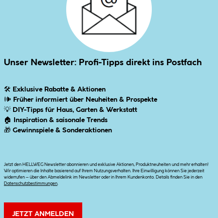
Unser Newsletter: Profi-Tipps direkt ins Postfach
🛠
Exklusive Rabatte & Aktionen
🕪
Früher informiert über Neuheiten & Prospekte
💡
DIY-Tipps für Haus, Garten & Werkstatt
🏠
Inspiration & saisonale Trends
🎁
Gewinnspiele & Sonderaktionen
Jetzt den HELLWEG Newsletter abonnieren und exklusive Aktionen, Produktneuheiten und mehr erhalten!
Wir optimieren die Inhalte basierend auf Ihrem Nutzungsverhalten. Ihre Einwilligung können Sie jederzeit
widerrufen – über den Abmeldelink im Newsletter oder in Ihrem Kundenkonto. Details finden Sie in den
Datenschutzbestimmungen
.
JETZT ANMELDEN