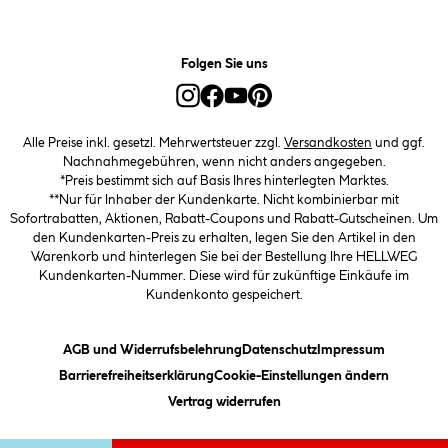
Folgen Sie uns
Alle Preise inkl. gesetzl. Mehrwertsteuer zzgl.
Versandkosten
und ggf.
Nachnahmegebühren, wenn nicht anders angegeben.
*Preis bestimmt sich auf Basis Ihres hinterlegten Marktes.
**Nur für Inhaber der Kundenkarte. Nicht kombinierbar mit
Sofortrabatten, Aktionen, Rabatt-Coupons und Rabatt-Gutscheinen. Um
den Kundenkarten-Preis zu erhalten, legen Sie den Artikel in den
Warenkorb und hinterlegen Sie bei der Bestellung Ihre HELLWEG
Kundenkarten-Nummer. Diese wird für zukünftige Einkäufe im
Kundenkonto gespeichert.
(öffnet ein Dialogfeld)
(öffnet ein Dialogfeld)
(öffnet ein
AGB und Widerrufsbelehrung
Datenschutz
Impressum
(öffnet ein Dialogfeld)
(öffnet ei
Barrierefreiheitserklärung
Cookie-Einstellungen ändern
Vertrag widerrufen