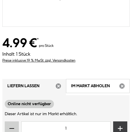
4.99 €
*
pro Stück
Inhalt:
1 Stück
Preise inklusive 19 % MwSt. zzgl. Versandkosten
LIEFERN LASSEN
IM MARKT ABHOLEN
ARTIKEL NICHT VERFÜGBAR
ARTIK
Online nicht verfügbar
Dieser Artikel ist nur im Markt erhältlich.