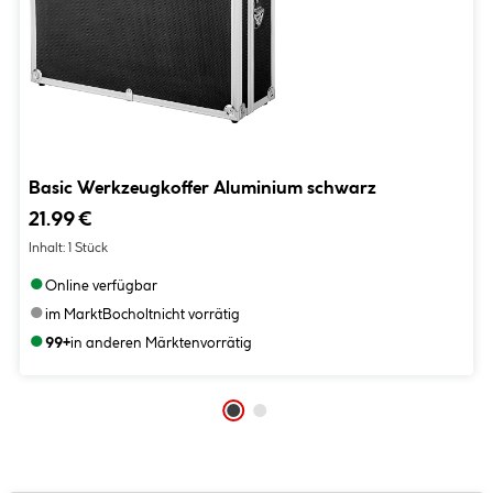
Basic Werkzeugkoffer Aluminium schwarz
21.99 €
Inhalt:
1 Stück
●
Online verfügbar
●
im Markt
Bocholt
nicht vorrätig
●
99+
in anderen Märkten
vorrätig