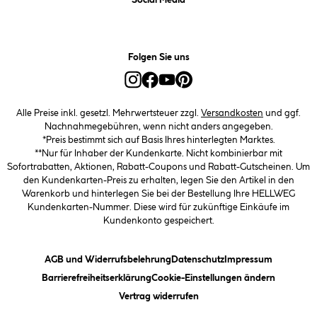
Social Media
Folgen Sie uns
Alle Preise inkl. gesetzl. Mehrwertsteuer zzgl.
Versandkosten
und ggf.
Nachnahmegebühren, wenn nicht anders angegeben.
*Preis bestimmt sich auf Basis Ihres hinterlegten Marktes.
**Nur für Inhaber der Kundenkarte. Nicht kombinierbar mit
Sofortrabatten, Aktionen, Rabatt-Coupons und Rabatt-Gutscheinen. Um
den Kundenkarten-Preis zu erhalten, legen Sie den Artikel in den
Warenkorb und hinterlegen Sie bei der Bestellung Ihre HELLWEG
Kundenkarten-Nummer. Diese wird für zukünftige Einkäufe im
Kundenkonto gespeichert.
(öffnet ein Dialogfeld)
(öffnet ein Dialogfeld)
(öffnet ein
AGB und Widerrufsbelehrung
Datenschutz
Impressum
(öffnet ein Dialogfeld)
(öffnet ei
Barrierefreiheitserklärung
Cookie-Einstellungen ändern
Vertrag widerrufen