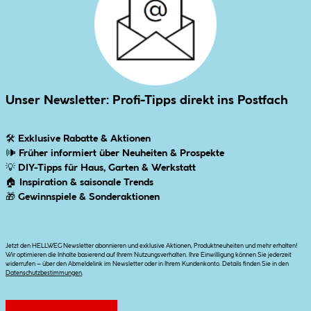
Unser Newsletter: Profi-Tipps direkt ins Postfach
🛠
Exklusive Rabatte & Aktionen
🕪
Früher informiert über Neuheiten & Prospekte
💡
DIY-Tipps für Haus, Garten & Werkstatt
🏠
Inspiration & saisonale Trends
🎁
Gewinnspiele & Sonderaktionen
Jetzt den HELLWEG Newsletter abonnieren und exklusive Aktionen, Produktneuheiten und mehr erhalten!
Wir optimieren die Inhalte basierend auf Ihrem Nutzungsverhalten. Ihre Einwilligung können Sie jederzeit
widerrufen – über den Abmeldelink im Newsletter oder in Ihrem Kundenkonto. Details finden Sie in den
Datenschutzbestimmungen
.