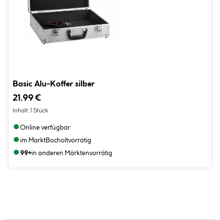
Basic Alu-Koffer silber
21.99 €
Inhalt:
1 Stück
●
Online verfügbar
●
im Markt
Bocholt
vorrätig
●
99+
in anderen Märkten
vorrätig