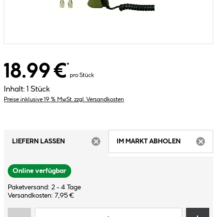
18.99 €
*
pro Stück
Inhalt:
1 Stück
Preise inklusive 19 % MwSt. zzgl. Versandkosten
LIEFERN LASSEN
IM MARKT ABHOLEN
ARTIKEL NICHT VERFÜGBAR
ARTIK
Online verfügbar
Paketversand: 2 - 4 Tage
Versandkosten: 7,95 €