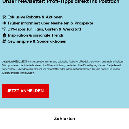
Unser Newsletter: Profi-Tipps direkt ins Postfach
🛠
Exklusive Rabatte & Aktionen
🕪
Früher informiert über Neuheiten & Prospekte
💡
DIY-Tipps für Haus, Garten & Werkstatt
🏠
Inspiration & saisonale Trends
🎁
Gewinnspiele & Sonderaktionen
Jetzt den HELLWEG Newsletter abonnieren und exklusive Aktionen, Produktneuheiten und mehr erhalten!
Wir optimieren die Inhalte basierend auf Ihrem Nutzungsverhalten. Ihre Einwilligung können Sie jederzeit
widerrufen – über den Abmeldelink im Newsletter oder in Ihrem Kundenkonto. Details finden Sie in den
Datenschutzbestimmungen
.
JETZT ANMELDEN
Zahlarten