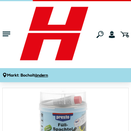
Zum Hauptinhalt springen
Startseite
Freizeit
Autozubehör
Autoreparatur & Autowartung
presto Füllspachtel 1 kg
Produktdetails
Artikelnummer:
172969
Markt:
Bocholt
ändern
Bildergalerie überspringen