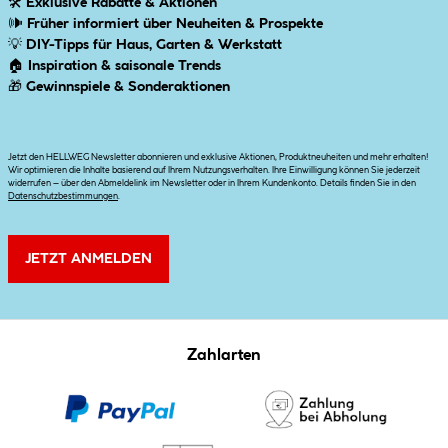
🛠
Exklusive Rabatte & Aktionen
🕪
Früher informiert über Neuheiten & Prospekte
💡
DIY-Tipps für Haus, Garten & Werkstatt
🏠
Inspiration & saisonale Trends
🎁
Gewinnspiele & Sonderaktionen
Jetzt den HELLWEG Newsletter abonnieren und exklusive Aktionen, Produktneuheiten und mehr erhalten!
Wir optimieren die Inhalte basierend auf Ihrem Nutzungsverhalten. Ihre Einwilligung können Sie jederzeit
widerrufen – über den Abmeldelink im Newsletter oder in Ihrem Kundenkonto. Details finden Sie in den
Datenschutzbestimmungen
.
JETZT ANMELDEN
Zahlarten