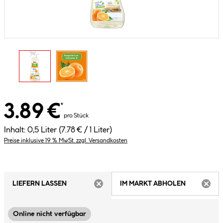
3.89 €
*
pro Stück
Inhalt:
0,5 Liter
(7.78 € / 1 Liter)
Preise inklusive 19 % MwSt. zzgl. Versandkosten
LIEFERN LASSEN
IM MARKT ABHOLEN
ARTIKEL NICHT VERFÜGBAR
ARTIK
Online nicht verfügbar