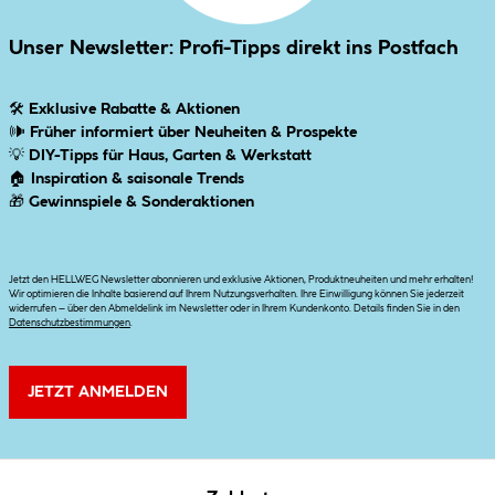
Unser Newsletter: Profi-Tipps direkt ins Postfach
🛠
Exklusive Rabatte & Aktionen
🕪
Früher informiert über Neuheiten & Prospekte
💡
DIY-Tipps für Haus, Garten & Werkstatt
🏠
Inspiration & saisonale Trends
🎁
Gewinnspiele & Sonderaktionen
Jetzt den HELLWEG Newsletter abonnieren und exklusive Aktionen, Produktneuheiten und mehr erhalten!
Wir optimieren die Inhalte basierend auf Ihrem Nutzungsverhalten. Ihre Einwilligung können Sie jederzeit
widerrufen – über den Abmeldelink im Newsletter oder in Ihrem Kundenkonto. Details finden Sie in den
Datenschutzbestimmungen
.
JETZT ANMELDEN