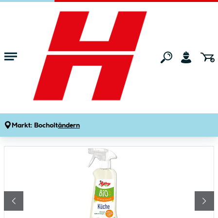
Zum Hauptinhalt springen
Startseite
Wohnen
Haushaltsbedarf
Reinigungsmittel
Poliboy Bio Küchenreiniger 500 ml
Produktdetails
Artikelnummer:
206073
Markt:
Bocholt
ändern
Bildergalerie überspringen