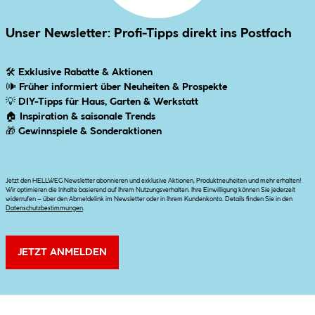
Unser Newsletter: Profi-Tipps direkt ins Postfach
🛠
Exklusive Rabatte & Aktionen
🕪
Früher informiert über Neuheiten & Prospekte
💡
DIY-Tipps für Haus, Garten & Werkstatt
🏠
Inspiration & saisonale Trends
🎁
Gewinnspiele & Sonderaktionen
Jetzt den HELLWEG Newsletter abonnieren und exklusive Aktionen, Produktneuheiten und mehr erhalten!
Wir optimieren die Inhalte basierend auf Ihrem Nutzungsverhalten. Ihre Einwilligung können Sie jederzeit
widerrufen – über den Abmeldelink im Newsletter oder in Ihrem Kundenkonto. Details finden Sie in den
Datenschutzbestimmungen
.
JETZT ANMELDEN