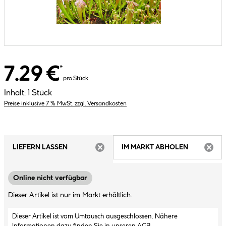
7.29 €
*
pro Stück
Inhalt:
1 Stück
Preise inklusive 7 % MwSt. zzgl. Versandkosten
LIEFERN LASSEN
IM MARKT ABHOLEN
ARTIKEL NICHT VERFÜGBAR
ARTIK
Online nicht verfügbar
Dieser Artikel ist nur im Markt erhältlich.
Dieser Artikel ist vom Umtausch ausgeschlossen. Nähere