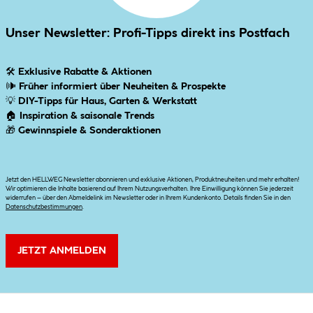
Unser Newsletter: Profi-Tipps direkt ins Postfach
🛠
Exklusive Rabatte & Aktionen
🕪
Früher informiert über Neuheiten & Prospekte
💡
DIY-Tipps für Haus, Garten & Werkstatt
🏠
Inspiration & saisonale Trends
🎁
Gewinnspiele & Sonderaktionen
Jetzt den HELLWEG Newsletter abonnieren und exklusive Aktionen, Produktneuheiten und mehr erhalten!
Wir optimieren die Inhalte basierend auf Ihrem Nutzungsverhalten. Ihre Einwilligung können Sie jederzeit
widerrufen – über den Abmeldelink im Newsletter oder in Ihrem Kundenkonto. Details finden Sie in den
Datenschutzbestimmungen
.
JETZT ANMELDEN