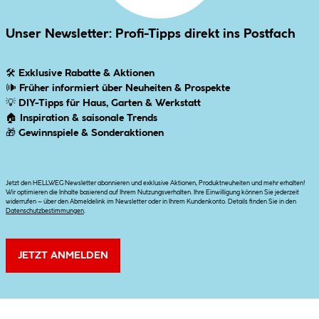
Unser Newsletter: Profi-Tipps direkt ins Postfach
🛠
Exklusive Rabatte & Aktionen
🕪
Früher informiert über Neuheiten & Prospekte
💡
DIY-Tipps für Haus, Garten & Werkstatt
🏠
Inspiration & saisonale Trends
🎁
Gewinnspiele & Sonderaktionen
Jetzt den HELLWEG Newsletter abonnieren und exklusive Aktionen, Produktneuheiten und mehr erhalten!
Wir optimieren die Inhalte basierend auf Ihrem Nutzungsverhalten. Ihre Einwilligung können Sie jederzeit
widerrufen – über den Abmeldelink im Newsletter oder in Ihrem Kundenkonto. Details finden Sie in den
Datenschutzbestimmungen
.
JETZT ANMELDEN