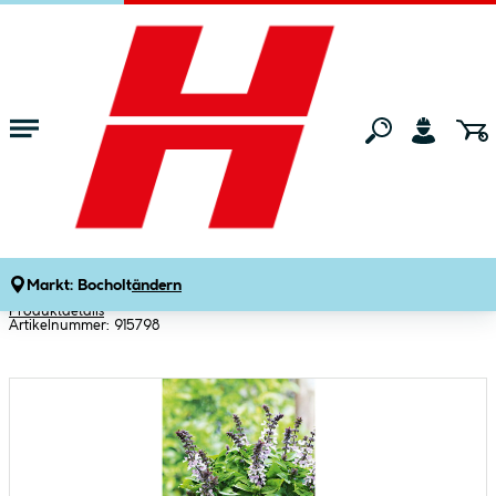
Zum Hauptinhalt springen
Startseite
Gartenmarkt
Pflanzen
Gemüsepflanzen
Plantiflor Gourmetkräuter
Strauchbasilikum Topf Durchmesser 12
cm
Markt:
Bocholt
ändern
Produktdetails
Artikelnummer:
915798
Bildergalerie überspringen