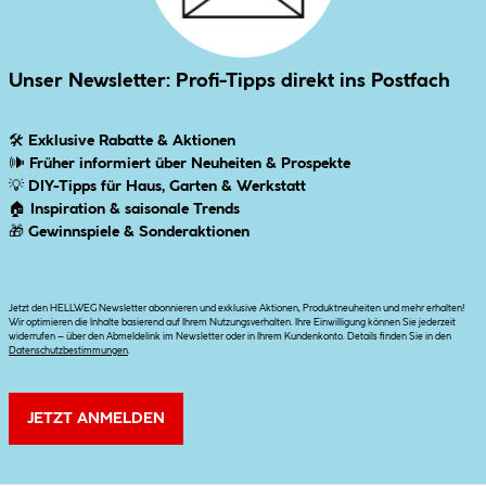
Unser Newsletter: Profi-Tipps direkt ins Postfach
🛠
Exklusive Rabatte & Aktionen
🕪
Früher informiert über Neuheiten & Prospekte
💡
DIY-Tipps für Haus, Garten & Werkstatt
🏠
Inspiration & saisonale Trends
🎁
Gewinnspiele & Sonderaktionen
Jetzt den HELLWEG Newsletter abonnieren und exklusive Aktionen, Produktneuheiten und mehr erhalten!
Wir optimieren die Inhalte basierend auf Ihrem Nutzungsverhalten. Ihre Einwilligung können Sie jederzeit
widerrufen – über den Abmeldelink im Newsletter oder in Ihrem Kundenkonto. Details finden Sie in den
Datenschutzbestimmungen
.
JETZT ANMELDEN