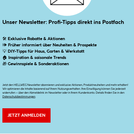
Unser Newsletter: Profi-Tipps direkt ins Postfach
🛠
Exklusive Rabatte & Aktionen
🕪
Früher informiert über Neuheiten & Prospekte
💡
DIY-Tipps für Haus, Garten & Werkstatt
🏠
Inspiration & saisonale Trends
🎁
Gewinnspiele & Sonderaktionen
Jetzt den HELLWEG Newsletter abonnieren und exklusive Aktionen, Produktneuheiten und mehr erhalten!
Wir optimieren die Inhalte basierend auf Ihrem Nutzungsverhalten. Ihre Einwilligung können Sie jederzeit
widerrufen – über den Abmeldelink im Newsletter oder in Ihrem Kundenkonto. Details finden Sie in den
Datenschutzbestimmungen
.
JETZT ANMELDEN