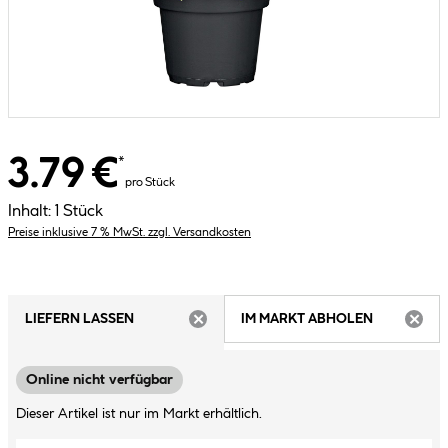
3.79 €
*
pro Stück
Inhalt:
1 Stück
Preise inklusive 7 % MwSt. zzgl. Versandkosten
LIEFERN LASSEN
IM MARKT ABHOLEN
ARTIKEL NICHT VERFÜGBAR
ARTIK
Online nicht verfügbar
Dieser Artikel ist nur im Markt erhältlich.