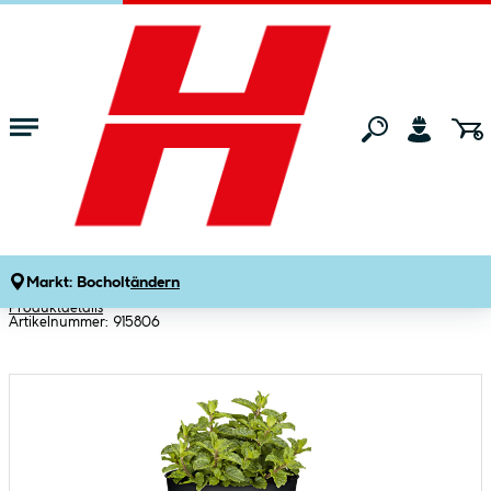
Zum Hauptinhalt springen
Startseite
Gartenmarkt
Pflanzen
Gemüsepflanzen
Plantiflor Gourmetkräuter
Marokkansiche Minze Topf
Durchmesser 12 cm
Markt:
Bocholt
ändern
Produktdetails
Artikelnummer:
915806
Bildergalerie überspringen