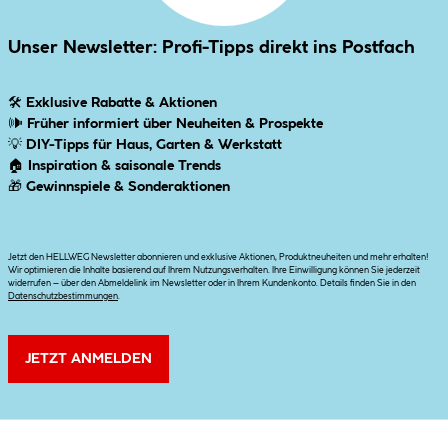
Unser Newsletter: Profi-Tipps direkt ins Postfach
🛠
Exklusive Rabatte & Aktionen
🕪
Früher informiert über Neuheiten & Prospekte
💡
DIY-Tipps für Haus, Garten & Werkstatt
🏠
Inspiration & saisonale Trends
🎁
Gewinnspiele & Sonderaktionen
Jetzt den HELLWEG Newsletter abonnieren und exklusive Aktionen, Produktneuheiten und mehr erhalten!
Wir optimieren die Inhalte basierend auf Ihrem Nutzungsverhalten. Ihre Einwilligung können Sie jederzeit
widerrufen – über den Abmeldelink im Newsletter oder in Ihrem Kundenkonto. Details finden Sie in den
Datenschutzbestimmungen
.
JETZT ANMELDEN