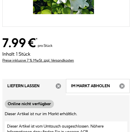
7.99 €
*
pro Stück
Inhalt:
1 Stück
Preise inklusive 7 % MwSt. zzgl. Versandkosten
LIEFERN LASSEN
IM MARKT ABHOLEN
ARTIKEL NICHT VERFÜGBAR
ARTIK
Online nicht verfügbar
Dieser Artikel ist nur im Markt erhältlich.
Dieser Artikel ist vom Umtausch ausgeschlossen. Nähere