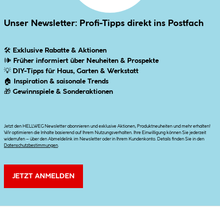
Unser Newsletter: Profi-Tipps direkt ins Postfach
🛠
Exklusive Rabatte & Aktionen
🕪
Früher informiert über Neuheiten & Prospekte
💡
DIY-Tipps für Haus, Garten & Werkstatt
🏠
Inspiration & saisonale Trends
🎁
Gewinnspiele & Sonderaktionen
Jetzt den HELLWEG Newsletter abonnieren und exklusive Aktionen, Produktneuheiten und mehr erhalten!
Wir optimieren die Inhalte basierend auf Ihrem Nutzungsverhalten. Ihre Einwilligung können Sie jederzeit
widerrufen – über den Abmeldelink im Newsletter oder in Ihrem Kundenkonto. Details finden Sie in den
Datenschutzbestimmungen
.
JETZT ANMELDEN