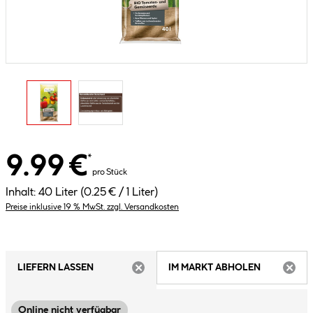
9.99 €
*
pro Stück
Inhalt:
40 Liter
(0.25 € / 1 Liter)
Preise inklusive 19 % MwSt. zzgl. Versandkosten
LIEFERN LASSEN
IM MARKT ABHOLEN
ARTIKEL NICHT VERFÜGBAR
ARTIK
Online nicht verfügbar