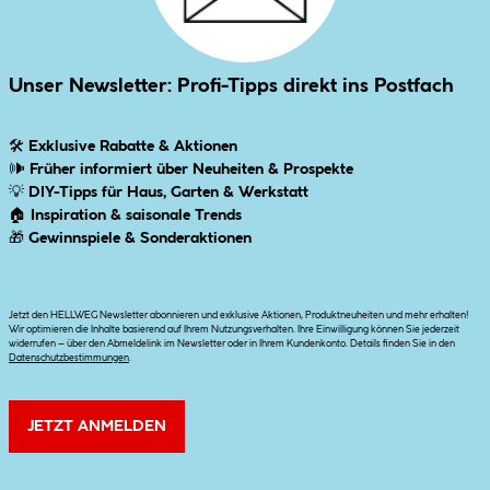
Unser Newsletter: Profi-Tipps direkt ins Postfach
🛠
Exklusive Rabatte & Aktionen
🕪
Früher informiert über Neuheiten & Prospekte
💡
DIY-Tipps für Haus, Garten & Werkstatt
🏠
Inspiration & saisonale Trends
🎁
Gewinnspiele & Sonderaktionen
Jetzt den HELLWEG Newsletter abonnieren und exklusive Aktionen, Produktneuheiten und mehr erhalten!
Wir optimieren die Inhalte basierend auf Ihrem Nutzungsverhalten. Ihre Einwilligung können Sie jederzeit
widerrufen – über den Abmeldelink im Newsletter oder in Ihrem Kundenkonto. Details finden Sie in den
Datenschutzbestimmungen
.
JETZT ANMELDEN