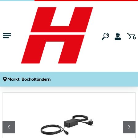
Zum Hauptinhalt springen
Startseite
Wohnen
Smart Home Systeme & Geräte
Smart Home Ste
Philips Hue Netzteil Outdoor 40W
Produktdetails
Artikelnummer:
242806
Markt:
Bocholt
ändern
Bildergalerie überspringen