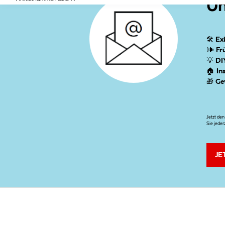
Un
🛠
Ex
🕪
Fr
💡
DI
🏠
In
🎁
Ge
Jetzt de
Sie jeder
JE