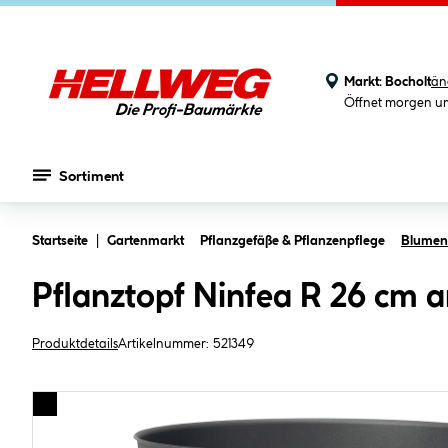
Markt:
Bocholt
än
Öffnet morgen u
Sortiment
Zum Hauptinhalt springen
Startseite
Gartenmarkt
Pflanzgefäße & Pflanzenpflege
Blument
Pflanztopf Ninfea R 26 cm a
Produktdetails
Artikelnummer:
521349
Bildergalerie überspringen