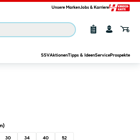
Unsere Marken
Jobs & Karriere
SSV
Aktionen
Tipps & Ideen
Service
Prospekte
m)
30
34
40
52