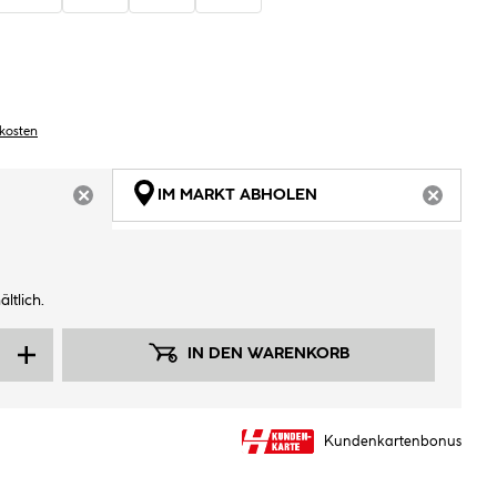
dkosten
IM MARKT ABHOLEN
ARTIKEL NICHT VERFÜGBAR
ARTIKEL
ltlich.
IN DEN WARENKORB
Kundenkartenbonus