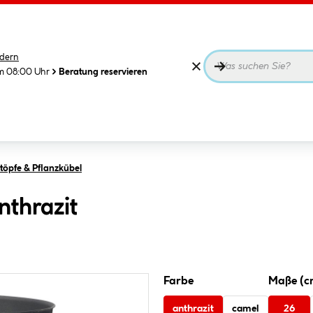
dern
m 08:00 Uhr
Beratung reservieren
öpfe & Pflanzkübel
nthrazit
Farbe
Maße (c
anthrazit
camel
26