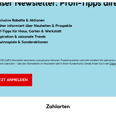
ser Newsletter: Profi-Tipps dir
klusive Rabatte & Aktionen
üher informiert über Neuheiten & Prospekte
Y-Tipps für Haus, Garten & Werkstatt
spiration & saisonale Trends
winnspiele & Sonderaktionen
n HELLWEG Newsletter abonnieren und exklusive Aktionen, Produktneuheiten und mehr erhalten! Wir optimieren di
zeit widerrufen – über den Abmeldelink im Newsletter oder in Ihrem Kundenkonto. Details finden Sie in den
Date
TZT ANMELDEN
Zahlarten