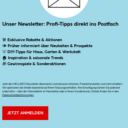
Unser Newsletter: Profi-Tipps direkt ins Postfach
🛠
Exklusive Rabatte & Aktionen
🕪
Früher informiert über Neuheiten & Prospekte
💡
DIY-Tipps für Haus, Garten & Werkstatt
🏠
Inspiration & saisonale Trends
🎁
Gewinnspiele & Sonderaktionen
Jetzt den HELLWEG Newsletter abonnieren und exklusive Aktionen, Produktneuheiten und mehr erhalten!
Wir optimieren die Inhalte basierend auf Ihrem Nutzungsverhalten. Ihre Einwilligung können Sie jederzeit
widerrufen – über den Abmeldelink im Newsletter oder in Ihrem Kundenkonto. Details finden Sie in den
Datenschutzbestimmungen
.
JETZT ANMELDEN