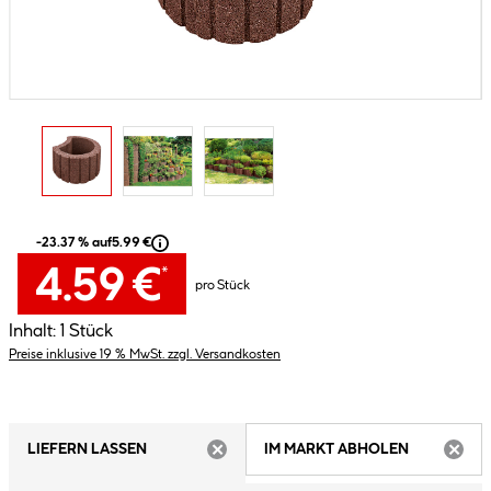
-23.37 % auf
5.99 €
4.59 €
*
pro Stück
Inhalt:
1 Stück
Preise inklusive 19 % MwSt. zzgl. Versandkosten
LIEFERN LASSEN
IM MARKT ABHOLEN
ARTIKEL NICHT VERFÜGBAR
ARTIK