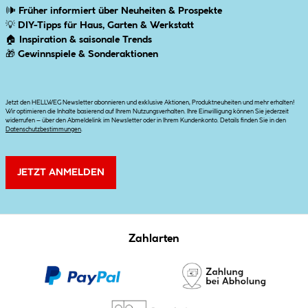
🕪
Früher informiert über Neuheiten & Prospekte
💡
DIY-Tipps für Haus, Garten & Werkstatt
🏠
Inspiration & saisonale Trends
🎁
Gewinnspiele & Sonderaktionen
Jetzt den HELLWEG Newsletter abonnieren und exklusive Aktionen, Produktneuheiten und mehr erhalten!
Wir optimieren die Inhalte basierend auf Ihrem Nutzungsverhalten. Ihre Einwilligung können Sie jederzeit
widerrufen – über den Abmeldelink im Newsletter oder in Ihrem Kundenkonto. Details finden Sie in den
Datenschutzbestimmungen
.
JETZT ANMELDEN
Zahlarten