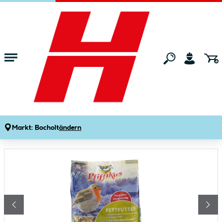
Zum Hauptinhalt springen
Startseite
Tierwelt
Wildtierbedarf
Wildvogelfutter
Pf. Fettfutter 1kg
Produktdetails
Artikelnummer:
409567
Markt:
Bocholt
ändern
Bildergalerie überspringen