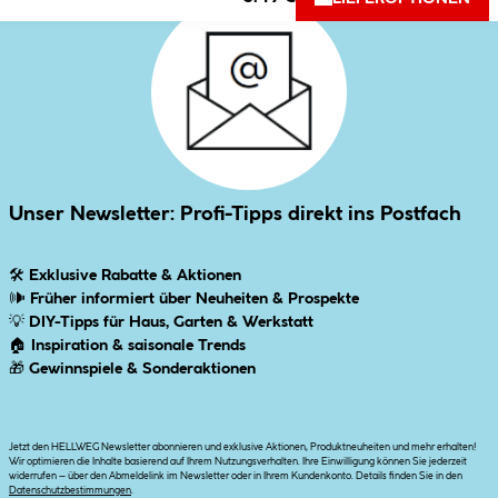
Unser Newsletter: Profi-Tipps direkt ins Postfach
🛠
Exklusive Rabatte & Aktionen
🕪
Früher informiert über Neuheiten & Prospekte
💡
DIY-Tipps für Haus, Garten & Werkstatt
🏠
Inspiration & saisonale Trends
🎁
Gewinnspiele & Sonderaktionen
Jetzt den HELLWEG Newsletter abonnieren und exklusive Aktionen, Produktneuheiten und mehr erhalten!
Wir optimieren die Inhalte basierend auf Ihrem Nutzungsverhalten. Ihre Einwilligung können Sie jederzeit
widerrufen – über den Abmeldelink im Newsletter oder in Ihrem Kundenkonto. Details finden Sie in den
Datenschutzbestimmungen
.