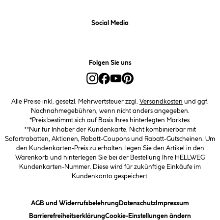
Social Media
Folgen Sie uns
Alle Preise inkl. gesetzl. Mehrwertsteuer zzgl.
Versandkosten
und ggf.
Nachnahmegebühren, wenn nicht anders angegeben.
*Preis bestimmt sich auf Basis Ihres hinterlegten Marktes.
**Nur für Inhaber der Kundenkarte. Nicht kombinierbar mit
Sofortrabatten, Aktionen, Rabatt-Coupons und Rabatt-Gutscheinen. Um
den Kundenkarten-Preis zu erhalten, legen Sie den Artikel in den
Warenkorb und hinterlegen Sie bei der Bestellung Ihre HELLWEG
Kundenkarten-Nummer. Diese wird für zukünftige Einkäufe im
Kundenkonto gespeichert.
(öffnet ein Dialogfeld)
(öffnet ein Dialogfeld)
(öffnet ein
AGB und Widerrufsbelehrung
Datenschutz
Impressum
(öffnet ein Dialogfeld)
(öffnet ei
Barrierefreiheitserklärung
Cookie-Einstellungen ändern