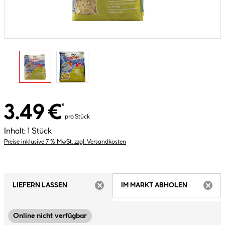
3.49 €
*
pro Stück
Inhalt:
1 Stück
Preise inklusive 7 % MwSt. zzgl. Versandkosten
LIEFERN LASSEN
IM MARKT ABHOLEN
ARTIKEL NICHT VERFÜGBAR
ARTIK
Online nicht verfügbar