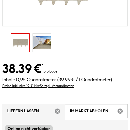
38.39 €
*
pro Lage
Inhalt:
0,96 Quadratmeter
(39.99 € / 1 Quadratmeter)
Preise inklusive 19 % MwSt. zzgl. Versandkosten
LIEFERN LASSEN
IM MARKT ABHOLEN
ARTIKEL NICHT VERFÜGBAR
ARTIK
Online nicht verfügbar